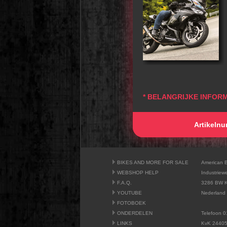
* BELANGRIJKE INFORM
Artikeln
BIKES AND MORE FOR SALE
American 
WEBSHOP HELP
Industriew
F.A.Q.
3286 BW K
YOUTUBE
Nederland
FOTOBOEK
ONDERDELEN
Telefoon 0
LINKS
KvK 2440