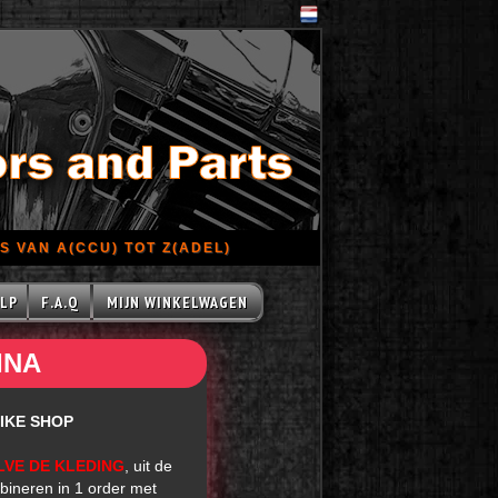
 VAN A(CCU) TOT Z(ADEL)
LP
F.A.Q
MIJN WINKELWAGEN
INA
IKE SHOP
LVE DE KLEDING
, uit de
bineren in 1 order met