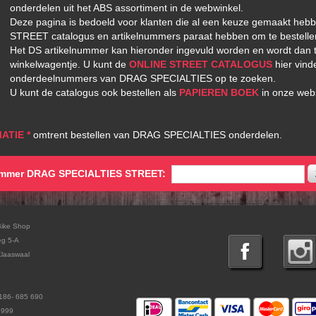
onderdelen uit het ABS assortiment in de webwinkel.
Deze pagina is bedoeld voor klanten die al een keuze gemaakt hebb
STREET catalogus en artikelnummers paraat hebben om te bestelle
Het DS artikelnummer kan hieronder ingevuld worden en wordt dan
winkelwagentje. U kunt de
ONLINE STREET CATALOGUS
hier vind
onderdeelnummers van DRAG SPECIALTIES op te zoeken.
U kunt de catalogus ook bestellen als
PAPIEREN BOEK
in onze web
ATIE *
omtrent bestellen van DRAG SPECIALTIES onderdelen.
ummer DRAG SPECIALTIES STREET:
Bike Shop
eg 5-A
laaswaal
186- 685 690
5999