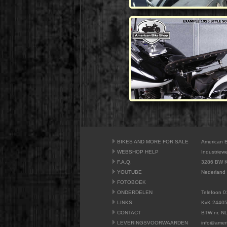
BIKES AND MORE FOR SALE
American 
WEBSHOP HELP
Industriew
F.A.Q.
3286 BW K
YOUTUBE
Nederland
FOTOBOEK
ONDERDELEN
Telefoon 0
LINKS
KvK 2440
CONTACT
BTW nr. N
LEVERINGSVOORWAARDEN
info@amer