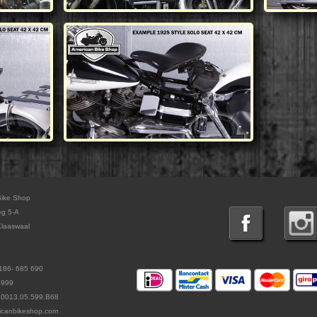
Bike Shop
eg 5-A
laaswaal
186- 685 690
5999
L0013.05.599.B68
icanbikeshop.com