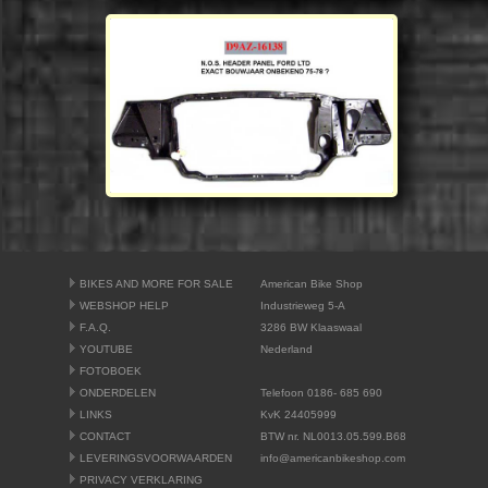
BIKES AND MORE FOR SALE
American Bike Shop
WEBSHOP HELP
Industrieweg 5-A
F.A.Q.
3286 BW Klaaswaal
YOUTUBE
Nederland
FOTOBOEK
ONDERDELEN
Telefoon 0186- 685 690
LINKS
KvK 24405999
CONTACT
BTW nr. NL0013.05.599.B68
LEVERINGSVOORWAARDEN
info@americanbikeshop.com
PRIVACY VERKLARING