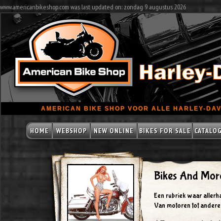
www.americanbikeshop.com was last updated on: zondag 9 augustus 2026
AMERICAN BIKE SHOP VOOR ALLE HARLEY-DAV
HOME
WEBSHOP
NEW ONLINE
BIKES FOR SALE
CATALO
Bikes And Mor
Een rubriek waar aller
Van motoren tot andere