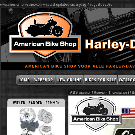
www.americanbikeshop.com was last updated on: vrijdag 7 augustus 2026
AMERICAN BIKE SHOP VOOR ALLE HARLEY-DAV
HOME
WEBSHOP
NEW ONLINE
BIKES FOR SALE
CATALO
ABS webshop /
Remmen ( Trommelrem )
/
Be
WIELEN - BANDEN - REMMEN