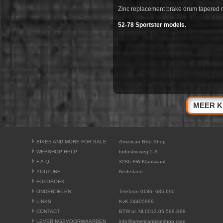
Zinc replacement brake drum tapered m
52-78 Sportster models.
MEER K
BIKES AND MORE FOR SALE
American Bike Shop
WEBSHOP HELP
Industrieweg 5-A
F.A.Q.
3286 BW Klaaswaal
YOUTUBE
Nederland
FOTOBOEK
ONDERDELEN
Telefoon 0186- 685 690
LINKS
KvK 24405999
CONTACT
BTW nr. NL0013.05.599.B68
LEVERINGSVOORWAARDEN
info@americanbikeshop.com