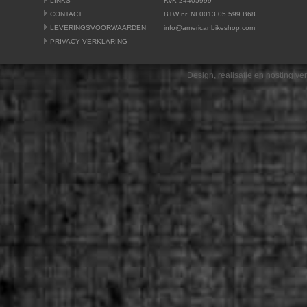
LINKS
KvK 24405999
CONTACT
BTW nr. NL0013.05.599.B68
LEVERINGSVOORWAARDEN
info@americanbikeshop.com
PRIVACY VERKLARING
Design, realisatie en hosting v