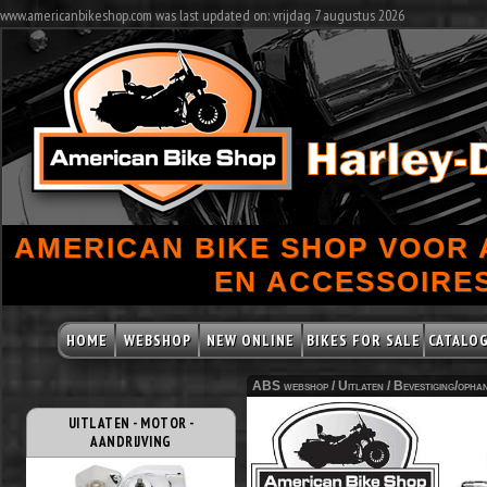
www.americanbikeshop.com was last updated on: vrijdag 7 augustus 2026
AMERICAN BIKE SHOP VOOR
EN ACCESSOIRES
HOME
WEBSHOP
NEW ONLINE
BIKES FOR SALE
CATALO
ABS webshop /
Uitlaten
/
Bevestiging/opha
UITLATEN - MOTOR -
AANDRIJVING