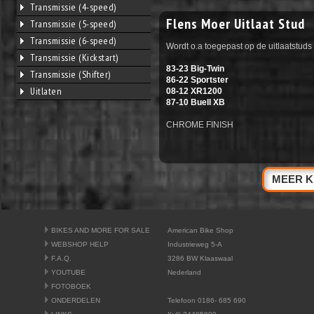
Transmissie (4-speed)
Flens Moer Uitlaat Stud
Transmissie (5-speed)
Transmissie (6-speed)
Wordt o.a toegepast op de uitlaatstuds
Transmissie (Kickstart)
83-23 Big-Twin
Transmissie (Shifter)
86-22 Sportster
Uitlaten
08-12 XR1200
87-10 Buell XB
CHROME FINISH
MEER K
BIKES AND MORE FOR SALE
American Bike Shop
WEBSHOP HELP
Industrieweg 5-A
F.A.Q.
3286 BW Klaaswaal
YOUTUBE
Nederland
FOTOBOEK
ONDERDELEN
Telefoon 0186- 685 690