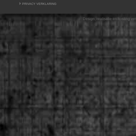
PRIVACY VERKLARING
Design, realisatie en hosting v