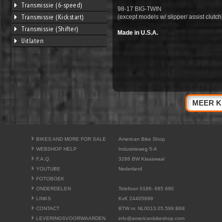
Transmissie (6-speed)
98-17 BIG-TWIN
Transmissie (Kickstart)
(except models w/ slipper/ assist clutch
Transmissie (Shifter)
Made in U.S.A.
Uitlaten
MEER K
BIKES AND MORE FOR SALE
American Bike Shop
WEBSHOP HELP
Industrieweg 5-A
F.A.Q.
3286 BW Klaaswaal
YOUTUBE
Nederland
FOTOBOEK
ONDERDELEN
Telefoon 0186- 685 690
LINKS
KvK 24405999
CONTACT
BTW nr. NL0013.05.599.B68
LEVERINGSVOORWAARDEN
info@americanbikeshop.com