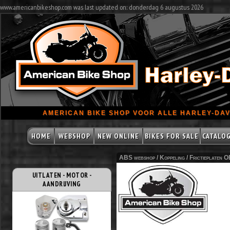
www.americanbikeshop.com was last updated on: donderdag 6 augustus 2026
AMERICAN BIKE SHOP VOOR ALLE HARLEY-DAV
HOME
WEBSHOP
NEW ONLINE
BIKES FOR SALE
CATALO
ABS webshop /
Koppeling
/
Frictieplaten 
UITLATEN - MOTOR -
AANDRIJVING