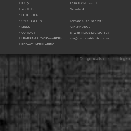
F.A.Q.
3286 BW Klaaswaal
YOUTUBE
Nederland
FOTOBOEK
ONDERDELEN
Telefoon 0186- 685 690
LINKS
KvK 24405999
CONTACT
BTW nr. NL0013.05.599.B68
LEVERINGSVOORWAARDEN
info@americanbikeshop.com
PRIVACY VERKLARING
Design, realisatie en hosting v