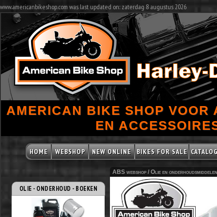
www.americanbikeshop.com was last updated on: zaterdag 8 augustus 2026
AMERICAN BIKE SHOP VOOR
EN ACCESSOIRES
HOME
WEBSHOP
NEW ONLINE
BIKES FOR SALE
CATALO
ABS webshop /
Olie en onderhoudsmiddele
OLIE - ONDERHOUD - BOEKEN