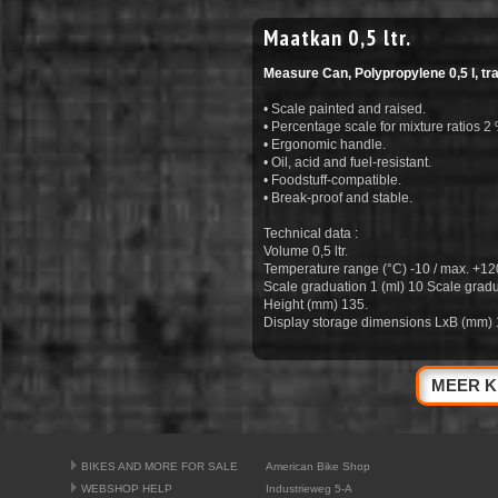
Maatkan 0,5 ltr.
Measure Can, Polypropylene 0,5 l, tr
• Scale painted and raised.
• Percentage scale for mixture ratios 2
• Ergonomic handle.
• Oil, acid and fuel-resistant.
• Foodstuff-compatible.
• Break-proof and stable.
Technical data :
Volume 0,5 ltr.
Temperature range (°C) -10 / max. +12
Scale graduation 1 (ml) 10 Scale gradua
Height (mm) 135.
Display storage dimensions LxB (mm) 
MEER K
BIKES AND MORE FOR SALE
American Bike Shop
WEBSHOP HELP
Industrieweg 5-A