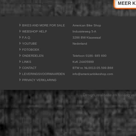
MEER K
BIKES AND MORE FOR SALE
American Bike Shop
WEBSHOP HELP
Industrieweg 5-A
F.A.Q.
3286 BW Klaaswaal
YOUTUBE
Nederland
FOTOBOEK
ONDERDELEN
Telefoon 0186- 685 690
LINKS
KvK 24405999
CONTACT
BTW nr. NL0013.05.599.B68
LEVERINGSVOORWAARDEN
info@americanbikeshop.com
PRIVACY VERKLARING
Design, realisatie en hosting v