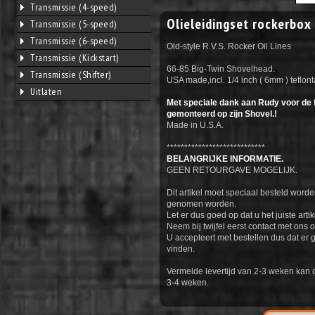
Transmissie (4-speed)
Olieleidingset rockerbox
Transmissie (5-speed)
Transmissie (6-speed)
Old-style R.V.S. Rocker Oil Lines
Transmissie (Kickstart)
66-85 Big-Twin Shovelhead.
Transmissie (Shifter)
USA made,incl. 1/4 inch ( 6mm ) teflon
Uitlaten
Met speciale dank aan Rudy voor de 
gemonteerd op zijn Shovel.!
Made in U.S.A.
****************************
BELANGRIJKE INFORMATIE.
GEEN RETOURGAVE MOGELIJK.
Dit artikel moet speciaal besteld worde
genomen worden.
Let er dus goed op dat u het juiste artik
Neem bij twijfel eerst contact met ons o
U accepteert met bestellen dus dat er 
vinden.
Vermelde levertijd van 2-3 weken kan 
3-4 weken.