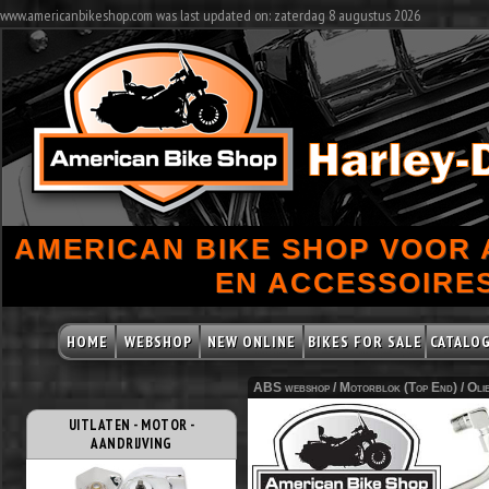
www.americanbikeshop.com was last updated on: zaterdag 8 augustus 2026
AMERICAN BIKE SHOP VOOR
EN ACCESSOIRES
HOME
WEBSHOP
NEW ONLINE
BIKES FOR SALE
CATALO
ABS webshop /
Motorblok (Top End)
/
Olie
UITLATEN - MOTOR -
AANDRIJVING