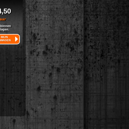
4,50
aar
 binnen
dagen.
 MIJN
LWAGEN