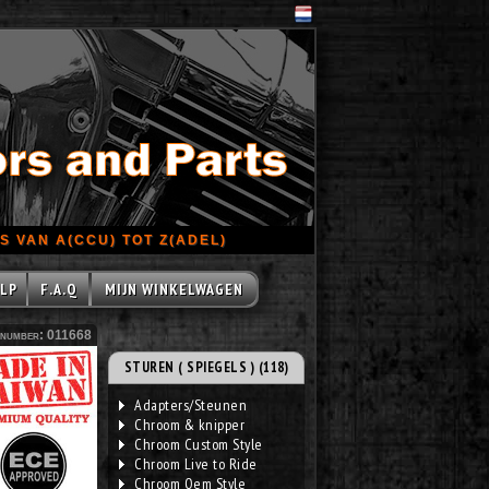
 VAN A(CCU) TOT Z(ADEL)
LP
F.A.Q
MIJN WINKELWAGEN
number: 011668
STUREN ( SPIEGELS ) (118)
Adapters/Steunen
Chroom & knipper
Chroom Custom Style
Chroom Live to Ride
Chroom Oem Style