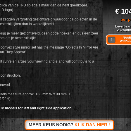
plica van de H-D spiegels maar dan de helft goedkoper.
€ 10
-D logo).
per p
l zeggen vergroting gezichtsveld waardoor de objecten in de
chterbij lijken dan in werkelijkheid.
Leverbaar
2-3 werk
krijg je meer gezichtsveld, geen dode hoeken en dus een zeer
el als je achteruit kijkt.
NAAR
WINKE
 convex style mirror set has the message "Objects In Mirror Are
an They Appear".
ht curve enlarges your viewing angle and will contribute to a
.
 construction.
proved.
 heads measure approx. 138 mm W x 90 mm H.
1/2” H)
UP models for left and right side application.
MEER KEUS NODIG?
KLIK DAN HIER !