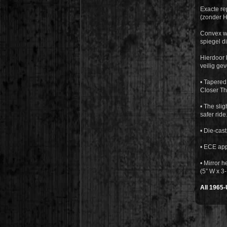
Exacte re
(zonder H
Convex wi
spiegel di
Hierdoor 
veilig gevo
• Tapered
Closer Th
• The slig
safer ride
• Die-cast
• ECE ap
• Mirror
(5” W x 3-
All 1965-