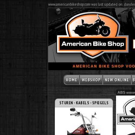
www.americanbikeshop.com was last updated on: donde
AMERICAN BIKE SHOP VOO
HOME
WEBSHOP
NEW ONLINE
B
ABS websh
STUREN - KABELS - SPIEGELS