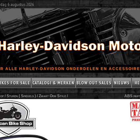
rdag 6 augustus 2026
R ALLE HARLEY-DAVIDSON ONDERDELEN EN ACCESSOIRES
IKES FOR SALE
CATALOGI & MERKEN
BLOW OUT SALES
NIEUWS
HE
op /
Sturen ( Spiegels )
/
Zwart Oem Style
/
ABS part