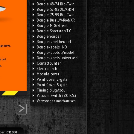
Bougie 48-74 Big-Twin
Bougie 52-85 XL/K/KH
Bougie 75-99 Big-Twin
Bougie Buell/V-Rod/XR
Bougie M-8/Street
Bougie Sportster/T.C.
Bougiehouder
Bougiekabel beugel
Bougiekabels H-D
Bougiekabels p/model
Bougiekabels universeel
Contactpunten
Electronisch
Module cover
Point Cover 2-gats
Point Cover 5-gats
Timing plug/tool
Vacuum Switch (V.O.E.S.)
>
Vervroeger mechanisch
er: 011686