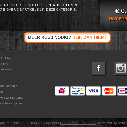
VERTENTIE IS BEDOELD ALS
GRATIS TE LEZEN
€ 0
TIE OVER DE ARTIKELEN IN DEZE CATEGORIE.
NOT FOR
MEER KEUS NODIG?
KLIK DAN HIER !
Bike Shop
eg 5-A
laaswaal
186- 685 690
5999
L0013.05.599.B68
icanbikeshop.com
gn, realisatie en hosting verzorgd door
NetandMore Rotterdam
. Powered by NAM 