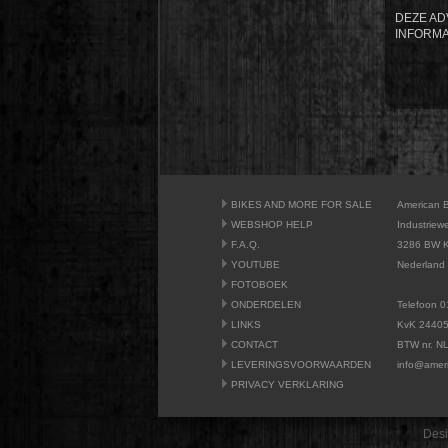
DEZE AD
INFORMA
BIKES AND MORE FOR SALE
American 
WEBSHOP HELP
Industriew
F.A.Q.
3286 BW K
YOUTUBE
Nederland
FOTOBOEK
ONDERDELEN
Telefoon 0
LINKS
KvK 2440
CONTACT
BTW nr. N
LEVERINGSVOORWAARDEN
info@amer
PRIVACY VERKLARING
Desi