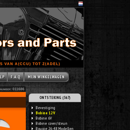
 VAN A(CCU) TOT Z(ADEL)
LP
F.A.Q
MIJN WINKELWAGEN
number: 011686
ONTSTEKING (367)
Bevestiging
Bobine 12V
Bobine 6V
Bobine cover/steun
Bougie 26-48 Modellen