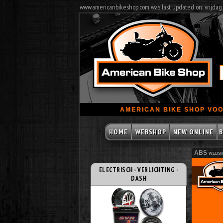
www.americanbikeshop.com was last updated on: vrijdag
AMERICAN BIKE SHOP VOO
HOME
WEBSHOP
NEW ONLINE
B
ABS websh
ELECTRISCH - VERLICHTING -
DASH