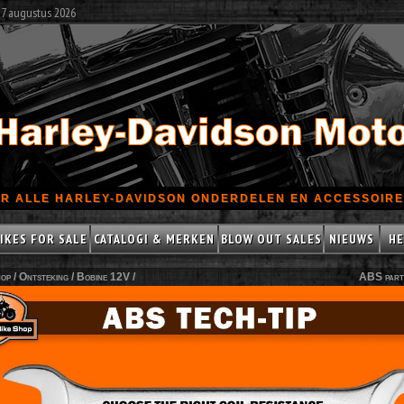
 7 augustus 2026
R ALLE HARLEY-DAVIDSON ONDERDELEN EN ACCESSOIRES
IKES FOR SALE
CATALOGI & MERKEN
BLOW OUT SALES
NIEUWS
HE
op /
Ontsteking
/
Bobine 12V
/
ABS part