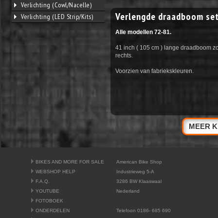
Verlichting (Cowl/Nacelle)
Verlengde draadboom set
Verlichting (LED Strip/Kits)
Alle modellen 72-81.
41 inch ( 105 cm ) lange draadboom zo
rechts.
Voorzien van fabriekskleuren.
MEER K
BIKES AND MORE FOR SALE
American Bike Shop
WEBSHOP HELP
Industrieweg 5-A
F.A.Q.
3286 BW Klaaswaal
YOUTUBE
Nederland
FOTOBOEK
ONDERDELEN
Telefoon 0186- 685 690