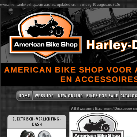
www.americanbikeshop.com was last updated on: maandag 10 augustus 2026
AMERICAN BIKE SHOP VOOR
EN ACCESSOIRES
HOME
WEBSHOP
NEW ONLINE
BIKES FOR SALE
CATALO
ABS webshop /
Electrisch
/
Draadboom st
ELECTRISCH - VERLICHTING -
DASH