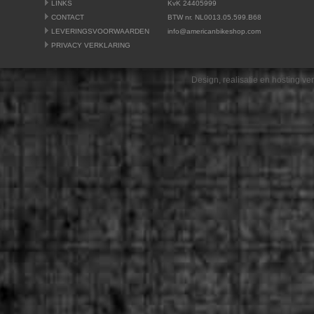
LINKS
KvK 24405999
CONTACT
BTW nr. NL0013.05.599.B68
LEVERINGSVOORWAARDEN
info@americanbikeshop.com
PRIVACY VERKLARING
Design, realisatie en hosting v