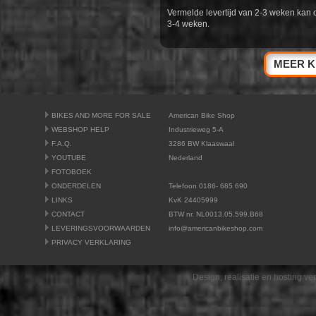
Vermelde levertijd van 2-3 weken kan 
3-4 weken.
MEER K
BIKES AND MORE FOR SALE
American Bike Shop
WEBSHOP HELP
Industrieweg 5-A
F.A.Q.
3286 BW Klaaswaal
YOUTUBE
Nederland
FOTOBOEK
ONDERDELEN
Telefoon 0186- 685 690
LINKS
KvK 24405999
CONTACT
BTW nr. NL0013.05.599.B68
LEVERINGSVOORWAARDEN
info@americanbikeshop.com
PRIVACY VERKLARING
Design, realisatie en hosting v