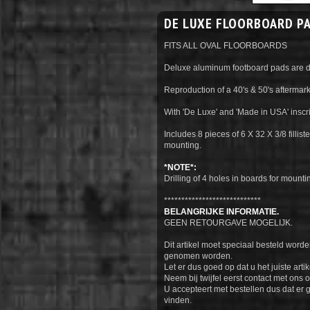
DE LUXE FLOORBOARD P
FITS ALL OVAL FLOORBOARDS
Deluxe aluminum footboard pads are di
Reproduction of a 40's & 50's aftermar
With 'De Luxe' and 'Made in USA' inscri
Includes 8 pieces of 6 X 32 X 3/8 fillist
mounting.
*NOTE*:
Drilling of 4 holes in boards for mountin
****************************
BELANGRIJKE INFORMATIE.
GEEN RETOURGAVE MOGELIJK.
Dit artikel moet speciaal besteld worde
genomen worden.
Let er dus goed op dat u het juiste artik
Neem bij twijfel eerst contact met ons o
U accepteert met bestellen dus dat er 
vinden.