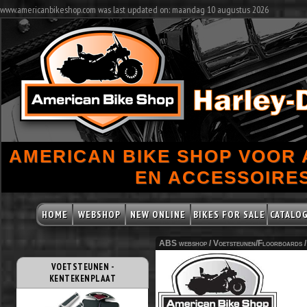
www.americanbikeshop.com was last updated on: maandag 10 augustus 2026
AMERICAN BIKE SHOP VOOR
EN ACCESSOIRES
HOME
WEBSHOP
NEW ONLINE
BIKES FOR SALE
CATALO
ABS webshop /
Voetsteunen/Floorboards
VOETSTEUNEN -
KENTEKENPLAAT