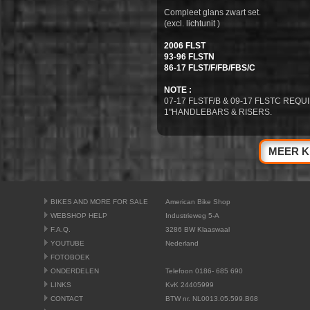
Compleet glans zwart set.
(excl. lichtunit )
2006 FLST
93-96 FLSTN
86-17 FLST/F/FB/FBS/C
NOTE :
07-17 FLSTF/B & 09-17 FLSTC REQU
1"HANDLEBARS & RISERS.
MEER K
BIKES AND MORE FOR SALE
American Bike Shop
WEBSHOP HELP
Industrieweg 5-A
F.A.Q.
3286 BW Klaaswaal
YOUTUBE
Nederland
FOTOBOEK
ONDERDELEN
Telefoon 0186- 685 690
LINKS
KvK 24405999
CONTACT
BTW nr. NL0013.05.599.B68