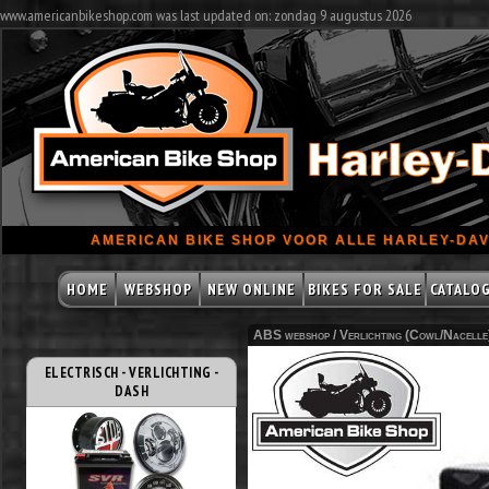
www.americanbikeshop.com was last updated on: zondag 9 augustus 2026
AMERICAN BIKE SHOP VOOR ALLE HARLEY-DAV
HOME
WEBSHOP
NEW ONLINE
BIKES FOR SALE
CATALO
ABS webshop /
Verlichting (Cowl/Nacelle
ELECTRISCH - VERLICHTING -
DASH