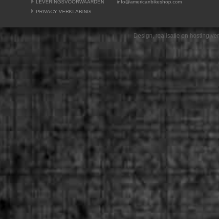
LEVERINGSVOORWAARDEN
info@americanbikeshop.com
PRIVACY VERKLARING
Design, realisatie en hosting v