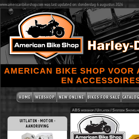
www.americanbikeshop.com was last updated on: donderdag 6 augustus 2026
AMERICAN BIKE SHOP VOOR
EN ACCESSOIRES
HOME
WEBSHOP
NEW ONLINE
BIKES FOR SALE
CATALO
ABS webshop /
Uitlaten
/
Systeem Shovelh
UITLATEN - MOTOR -
AANDRIJVING