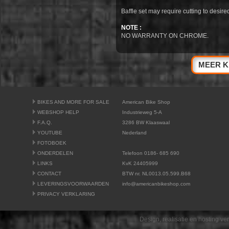
Baffle set may require cutting to desire
NOTE :
NO WARRANTY ON CHROME.
MEER K
BIKES AND MORE FOR SALE
American Bike Shop
WEBSHOP HELP
Industrieweg 5-A
F.A.Q.
3286 BW Klaaswaal
YOUTUBE
Nederland
FOTOBOEK
ONDERDELEN
Telefoon 0186- 685 690
LINKS
KvK 24405999
CONTACT
BTW nr. NL0013.05.599.B68
LEVERINGSVOORWAARDEN
info@americanbikeshop.com
PRIVACY VERKLARING
Design, realisatie en hosting v