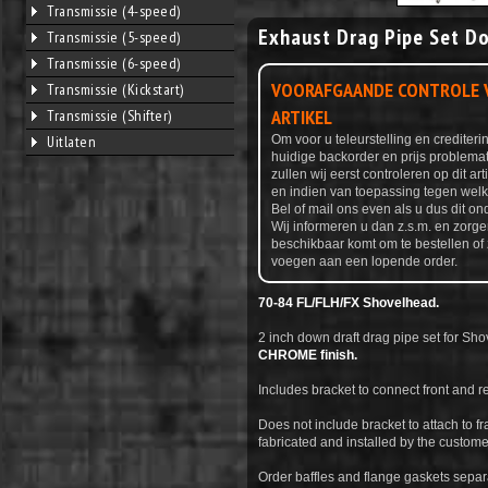
Transmissie (4-speed)
Exhaust Drag Pipe Set D
Transmissie (5-speed)
Transmissie (6-speed)
VOORAFGAANDE CONTROLE V
Transmissie (Kickstart)
ARTIKEL
Transmissie (Shifter)
Uitlaten
Om voor u teleurstelling en credite
huidige backorder en prijs problemat
zullen wij eerst controleren op dit ar
en indien van toepassing tegen welke
Bel of mail ons even als u dus dit ond
Wij informeren u dan z.s.m. en zorge
beschikbaar komt om te bestellen of 
voegen aan een lopende order.
70-84 FL/FLH/FX Shovelhead.
2 inch down draft drag pipe set for Sh
CHROME finish.
Includes bracket to connect front and r
Does not include bracket to attach to f
fabricated and installed by the custome
Order baffles and flange gaskets separa