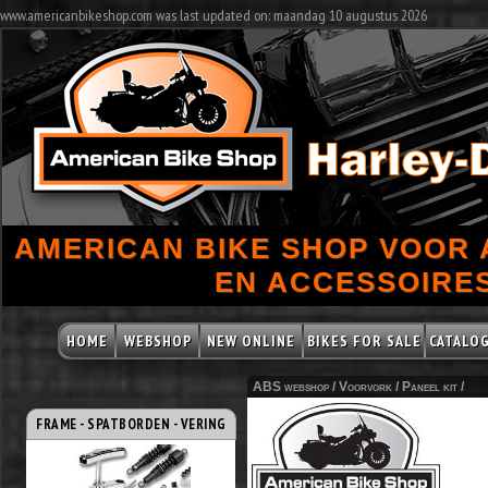
www.americanbikeshop.com was last updated on: maandag 10 augustus 2026
AMERICAN BIKE SHOP VOOR
EN ACCESSOIRES
HOME
WEBSHOP
NEW ONLINE
BIKES FOR SALE
CATALO
ABS webshop /
Voorvork
/
Paneel kit
/
FRAME - SPATBORDEN - VERING