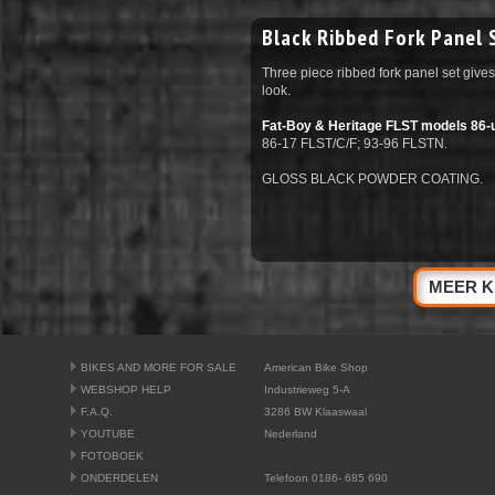
Black Ribbed Fork Panel 
Three piece ribbed fork panel set gives
look.
Fat-Boy & Heritage FLST models 86-
86-17 FLST/C/F; 93-96 FLSTN.
GLOSS BLACK POWDER COATING.
MEER K
BIKES AND MORE FOR SALE
American Bike Shop
WEBSHOP HELP
Industrieweg 5-A
F.A.Q.
3286 BW Klaaswaal
YOUTUBE
Nederland
FOTOBOEK
ONDERDELEN
Telefoon 0186- 685 690