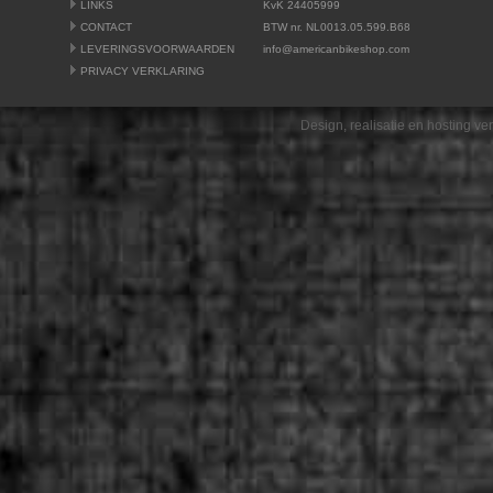
LINKS
KvK 24405999
CONTACT
BTW nr. NL0013.05.599.B68
LEVERINGSVOORWAARDEN
info@americanbikeshop.com
PRIVACY VERKLARING
Design, realisatie en hosting v