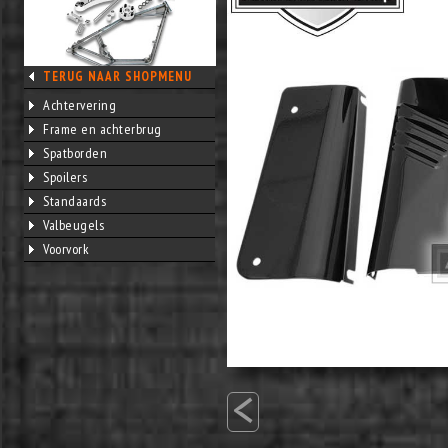
TERUG NAAR SHOPMENU
Achtervering
Frame en achterbrug
Spatborden
Spoilers
Standaards
Valbeugels
Voorvork
<