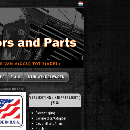
 VAN A(CCU) TOT Z(ADEL)
LP
F.A.Q
MIJN WINKELWAGEN
number: 001228
VERLICHTING ( KNIPPERLICHT )
(218)
Bevestiging
Connector/Adapter
Cover/Rand/Trim
Flasher