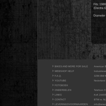
Fits: 198
(Electra 
Diameter
BIKES AND MORE FOR SALE
American 
WEBSHOP HELP
Industriew
F.A.Q.
3286 BW K
YOUTUBE
Nederland
FOTOBOEK
ONDERDELEN
Telefoon 0
LINKS
KvK 2440
CONTACT
BTW nr. N
LEVERINGSVOORWAARDEN
info@amer