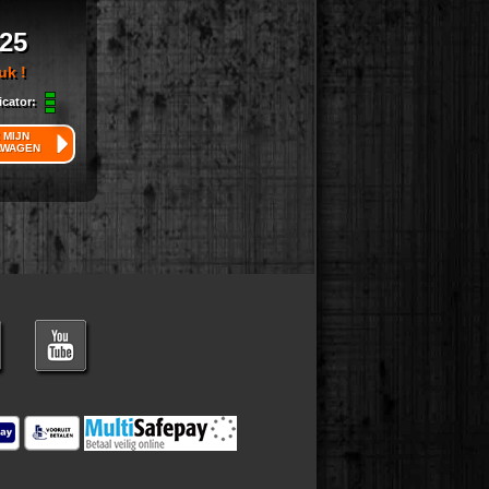
,25
uk !
icator:
 MIJN
LWAGEN