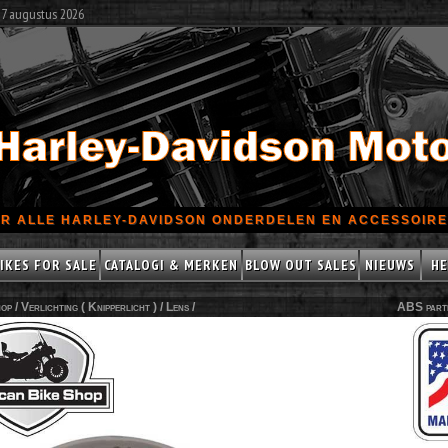
 7 augustus 2026
R ALLE HARLEY-DAVIDSON ONDERDELEN EN ACCESSOIRES
IKES FOR SALE
CATALOGI & MERKEN
BLOW OUT SALES
NIEUWS
HE
op /
Verlichting ( Knipperlicht )
/
Lens
/
ABS part