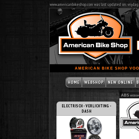
www.americanbikeshop.com was last updated on: vrijdag
AMERICAN BIKE SHOP VOO
HOME
WEBSHOP
NEW ONLINE
B
ABS websh
ELECTRISCH - VERLICHTING -
DASH