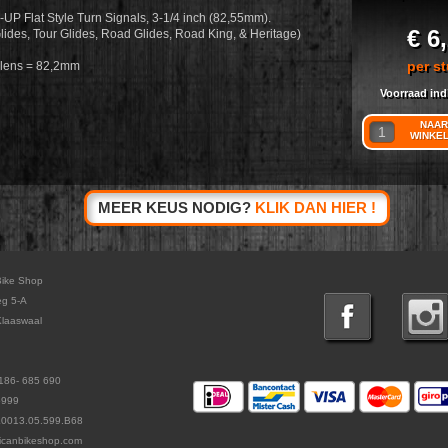
6-UP Flat Style Turn Signals, 3-1/4 inch (82,55mm).
€ 6
Glides, Tour Glides, Road Glides, Road King, & Heritage)
per st
 lens = 82,2mm
Voorraad ind
NAAR
WINKE
MEER KEUS NODIG?
KLIK DAN HIER !
Bike Shop
eg 5-A
laaswaal
186- 685 690
5999
L0013.05.599.B68
icanbikeshop.com