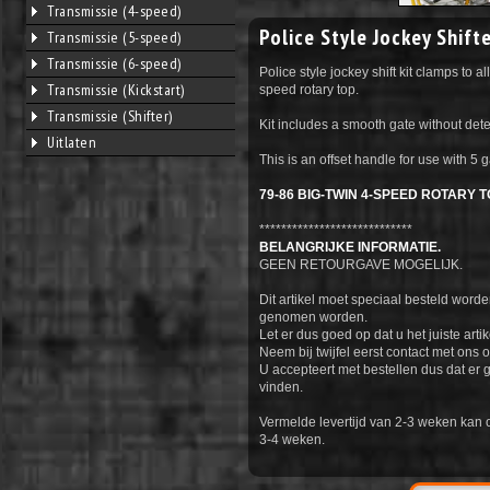
Transmissie (4-speed)
Police Style Jockey Shifte
Transmissie (5-speed)
Transmissie (6-speed)
Police style jockey shift kit clamps to al
Transmissie (Kickstart)
speed rotary top.
Transmissie (Shifter)
Kit includes a smooth gate without dete
Uitlaten
This is an offset handle for use with 5
79-86 BIG-TWIN 4-SPEED ROTARY 
****************************
BELANGRIJKE INFORMATIE.
GEEN RETOURGAVE MOGELIJK.
Dit artikel moet speciaal besteld worde
genomen worden.
Let er dus goed op dat u het juiste artik
Neem bij twijfel eerst contact met ons o
U accepteert met bestellen dus dat er 
vinden.
Vermelde levertijd van 2-3 weken kan 
3-4 weken.