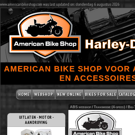
www.americanbikeshop.com was last updated on: donderdag 6 augustus 2026
AMERICAN BIKE SHOP VOOR
EN ACCESSOIRES
HOME
WEBSHOP
NEW ONLINE
BIKES FOR SALE
CATALO
ABS webshop /
Transmissie (4-speed)
/
Big-
UITLATEN - MOTOR -
AANDRIJVING