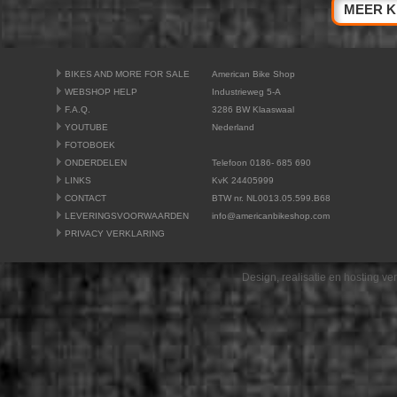
MEER K
BIKES AND MORE FOR SALE
American Bike Shop
WEBSHOP HELP
Industrieweg 5-A
F.A.Q.
3286 BW Klaaswaal
YOUTUBE
Nederland
FOTOBOEK
ONDERDELEN
Telefoon 0186- 685 690
LINKS
KvK 24405999
CONTACT
BTW nr. NL0013.05.599.B68
LEVERINGSVOORWAARDEN
info@americanbikeshop.com
PRIVACY VERKLARING
Design, realisatie en hosting v