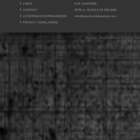
LINKS
KvK 24405999
CONTACT
BTW nr. NL0013.05.599.B68
LEVERINGSVOORWAARDEN
info@americanbikeshop.com
PRIVACY VERKLARING
Design, realisatie en hosting v