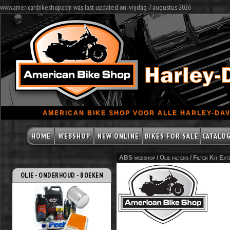
www.americanbikeshop.com was last updated on: vrijdag 7 augustus 2026
AMERICAN BIKE SHOP VOOR ALLE HARLEY-DAV
HOME
WEBSHOP
NEW ONLINE
BIKES FOR SALE
CATALO
ABS webshop /
Olie filters
/
Filter Kit Ext
OLIE - ONDERHOUD - BOEKEN