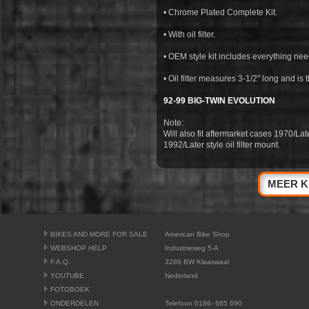
• Chrome Plated Complete Kit.
• With oil filter.
• OEM style kit includes everything neede
• Oil filter measures 3-1/2" long and is
92-99 BIG-TWIN EVOLUTION
Note:
Will also fit aftermarket cases 1970/Late
1992/Later style oil filter mount.
MEER K
BIKES AND MORE FOR SALE
American Bike Shop
WEBSHOP HELP
Industrieweg 5-A
F.A.Q.
3286 BW Klaaswaal
YOUTUBE
Nederland
FOTOBOEK
ONDERDELEN
Telefoon 0186- 685 690