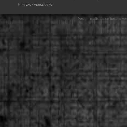
PRIVACY VERKLARING
Design, realisatie en hosting v