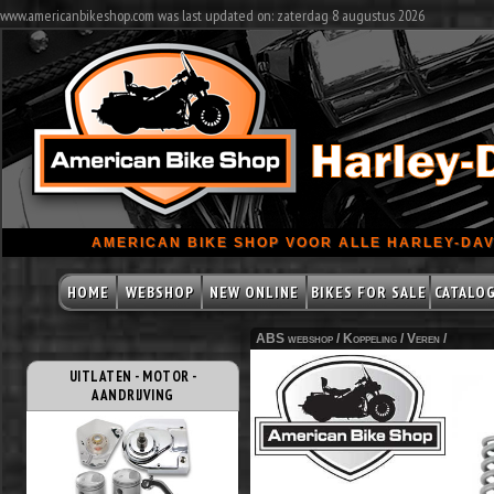
www.americanbikeshop.com was last updated on: zaterdag 8 augustus 2026
AMERICAN BIKE SHOP VOOR ALLE HARLEY-DAV
HOME
WEBSHOP
NEW ONLINE
BIKES FOR SALE
CATALO
ABS webshop /
Koppeling
/
Veren
/
UITLATEN - MOTOR -
AANDRIJVING