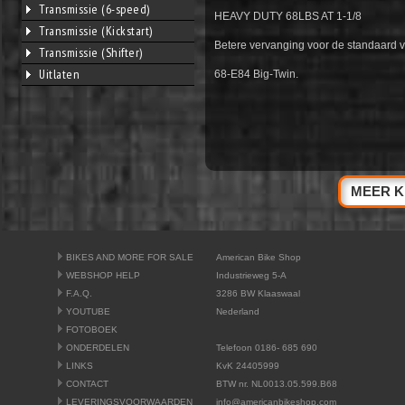
Transmissie (6-speed)
HEAVY DUTY 68LBS AT 1-1/8
Transmissie (Kickstart)
Betere vervanging voor de standaard v
Transmissie (Shifter)
Uitlaten
68-E84 Big-Twin.
MEER K
BIKES AND MORE FOR SALE
American Bike Shop
WEBSHOP HELP
Industrieweg 5-A
F.A.Q.
3286 BW Klaaswaal
YOUTUBE
Nederland
FOTOBOEK
ONDERDELEN
Telefoon 0186- 685 690
LINKS
KvK 24405999
CONTACT
BTW nr. NL0013.05.599.B68
LEVERINGSVOORWAARDEN
info@americanbikeshop.com