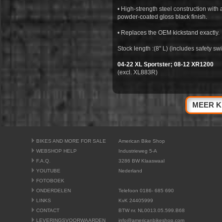
• High-strength steel construction with
powder-coated gloss black finish.
• Replaces the OEM kickstand exactly.
Stock length :(8" L) (includes safety swi
04-22 XL Sportster; 08-12 XR1200
(excl. XL883R)
MEER K
BIKES AND MORE FOR SALE
American Bike Shop
WEBSHOP HELP
Industrieweg 5-A
F.A.Q.
3286 BW Klaaswaal
YOUTUBE
Nederland
FOTOBOEK
ONDERDELEN
Telefoon 0186- 685 690
LINKS
KvK 24405999
CONTACT
BTW nr. NL0013.05.599.B68
LEVERINGSVOORWAARDEN
info@americanbikeshop.com