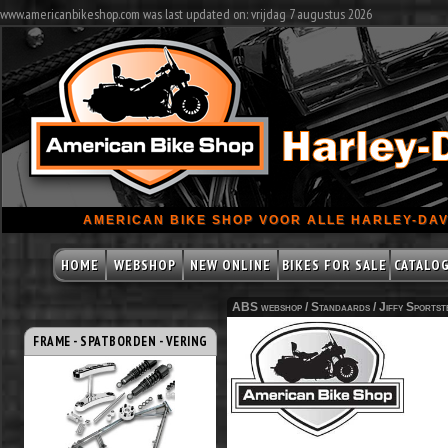
www.americanbikeshop.com was last updated on: vrijdag 7 augustus 2026
AMERICAN BIKE SHOP VOOR ALLE HARLEY-DAV
HOME
WEBSHOP
NEW ONLINE
BIKES FOR SALE
CATALO
ABS webshop /
Standaards
/
Jiffy Sportst
FRAME - SPATBORDEN - VERING