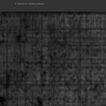
PRIVACY VERKLARING
Design, realisatie en hosting v