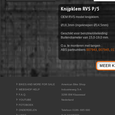
Knijpklem RVS P/5
OEM RVS model knijpklem.
Ø18,3mm (ingeknepen Ø14,5mm)
Geschikt voor benzine/olieleiding:
Buitendiameter van 15,0-19,0 mm.
O.a. te monteren met tangen :
ABS partnumbers
007943
,
007945
,
01
MEER K
BIKES AND MORE FOR SALE
American Bike Shop
WEBSHOP HELP
Industrieweg 5-A
F.A.Q.
3286 BW Klaaswaal
YOUTUBE
Nederland
FOTOBOEK
ONDERDELEN
Telefoon 0186- 685 690