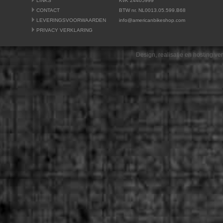
LINKS
KvK 24405999
CONTACT
BTW nr. NL0013.05.599.B68
LEVERINGSVOORWAARDEN
info@americanbikeshop.com
PRIVACY VERKLARING
Design, realisatie en hosting v