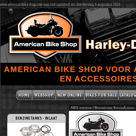
www.americanbikeshop.com was last updated on: donderdag 6 augustus 2026
AMERICAN BIKE SHOP VOOR
EN ACCESSOIRES
HOME
WEBSHOP
NEW ONLINE
BIKES FOR SALE
CATALO
ABS webshop /
Benzinetank Kraan/Leiding
BENZINETANKS - INLAAT