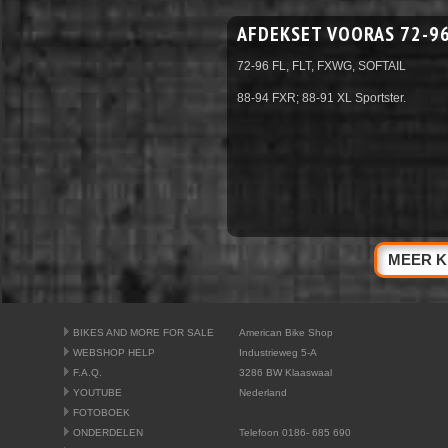
AFDEKSET VOORAS 72-9
72-96 FL, FLT, FXWG, SOFTAIL
88-94 FXR; 88-91 XL Sportster.
MEER K
BIKES AND MORE FOR SALE
American Bike Shop
WEBSHOP HELP
Industrieweg 5-A
F.A.Q.
3286 BW Klaaswaal
YOUTUBE
Nederland
FOTOBOEK
ONDERDELEN
Telefoon 0186- 685 690