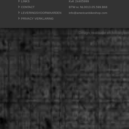
LINKS
KvK 24405999
CONTACT
BTW nr. NL0013.05.599.B68
LEVERINGSVOORWAARDEN
info@americanbikeshop.com
PRIVACY VERKLARING
Design, realisatie en hosting v