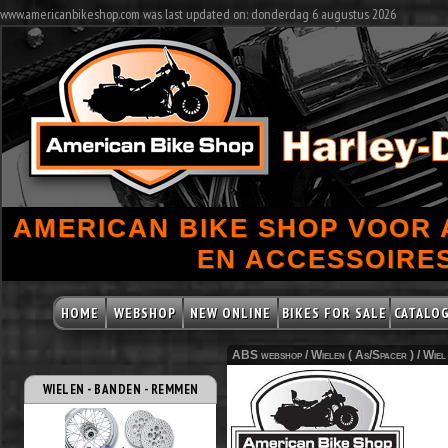
www.americanbikeshop.com was last updated on: donderdag 6 augustus 2026
AMERICAN BIKE SHOP VOOR
EN ACCESSOIRES
HOME
WEBSHOP
NEW ONLINE
BIKES FOR SALE
CATALO
ABS webshop /
Wielen ( As/Spacer )
/
Wiel
WIELEN - BANDEN - REMMEN