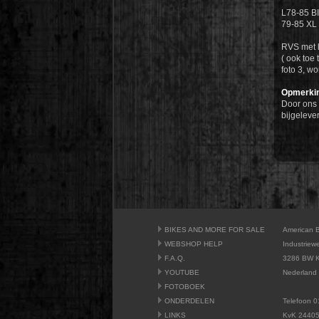
L78-85 B
79-85 X
RVS met l
( ook toe
foto 3, w
Opmerkin
Door ons 
bijgeleve
BIKES AND MORE FOR SALE
American 
WEBSHOP HELP
Industriew
F.A.Q.
3286 BW K
YOUTUBE
Nederland
FOTOBOEK
ONDERDELEN
Telefoon 0
LINKS
KvK 2440