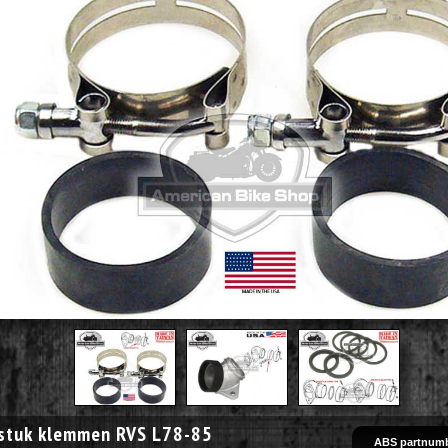
tstuk klemmen RVS L78-85
ABS partnumb