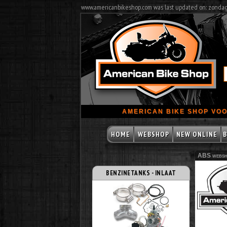
www.americanbikeshop.com was last updated on: zonda
AMERICAN BIKE SHOP VOO
HOME
WEBSHOP
NEW ONLINE
B
ABS websh
BENZINETANKS - INLAAT