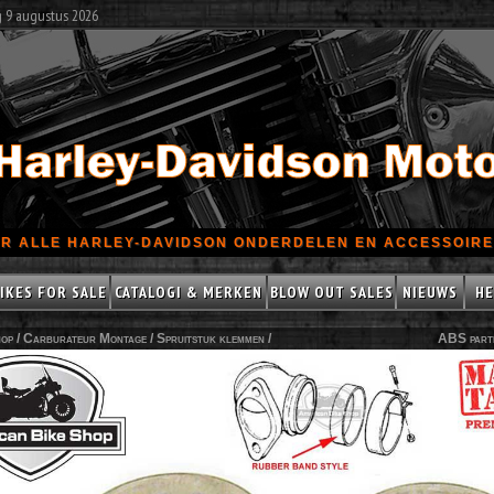
g 9 augustus 2026
R ALLE HARLEY-DAVIDSON ONDERDELEN EN ACCESSOIRES
IKES FOR SALE
CATALOGI & MERKEN
BLOW OUT SALES
NIEUWS
HE
op /
Carburateur Montage
/
Spruitstuk klemmen
/
ABS part