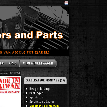
 VAN A(CCU) TOT Z(ADEL)
LP
F.A.Q
MIJN WINKELWAGEN
number: 001744
CARBURATEUR MONTAGE (57)
Beugel leiding
Pakkingen
Spruitstuk
Spruitstuk adapter
Spruitstuk klemmen