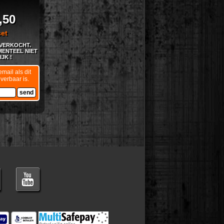
,50
set
TVERKOCHT.
ENTEEL NIET
JK !
mail als dit
everbaar is.