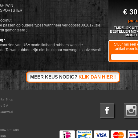
IG-TWIN
€ 30
L SPORTSTER
per 
ocknut.
 te passen op oudere types wannneer verloopset 001017, zie
TIJDELIJK UI
ordt gemonteerd )
BESTELLEN MOM
MOGELI
g :
Stuur mij een e
voorzien van USA made flatband rubbers want de
artikel weer l
rde Taiwan rubbers zijn niet bruikbaar vanwege maatverschil.
MEER KEUS NODIG?
KLIK DAN HIER !
Bike Shop
eg 5-A
laaswaal
186- 685 690
5999