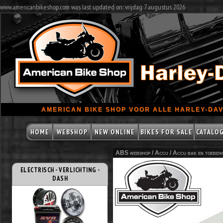
www.americanbikeshop.com was last updated on: vrijdag 7 augustus 2026
AMERICAN BIKE SHOP VOOR ALLE HARLEY-DAV
HOME
WEBSHOP
NEW ONLINE
BIKES FOR SALE
CATALO
ABS webshop /
Accu
/
Accu bak en toebeh
ELECTRISCH - VERLICHTING -
DASH