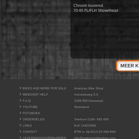
Chroom louvered.
70-85 FL/FLH Shovelhead
MEER K
BIKES AND MORE FOR SALE
American Bike Shop
WEBSHOP HELP
Industrieweg 5-A
F.A.Q.
3286 BW Klaaswaal
YOUTUBE
Nederland
FOTOBOEK
ONDERDELEN
Telefoon 0186- 685 690
LINKS
KvK 24405999
CONTACT
BTW nr. NL0013.05.599.B68
LEVERINGSVOORWAARDEN
info@americanbikeshop.com