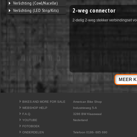
Verlichting (Cowl/Nacelle)
2-weg connector
Verlichting (LED Strip/Kits)
2-delig 2-weg stekker verbindingset vo
MEER K
BIKES AND MORE FOR SALE
American Bike Shop
WEBSHOP HELP
Industrieweg 5-A
F.A.Q.
3286 BW Klaaswaal
YOUTUBE
Nederland
FOTOBOEK
ONDERDELEN
Telefoon 0186- 685 690