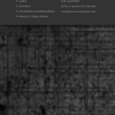
LINKS
KvK 24405999
CONTACT
BTW nr. NL0013.05.599.B68
LEVERINGSVOORWAARDEN
info@americanbikeshop.com
PRIVACY VERKLARING
Design, realisatie en hosting v