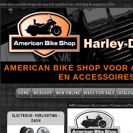
www.americanbikeshop.com was last updated on: zaterdag 8 augustus 2026
AMERICAN BIKE SHOP VOOR
EN ACCESSOIRES
HOME
WEBSHOP
NEW ONLINE
BIKES FOR SALE
CATALO
ABS webshop /
Electrisch
/
Connector/Ter
ELECTRISCH - VERLICHTING -
DASH