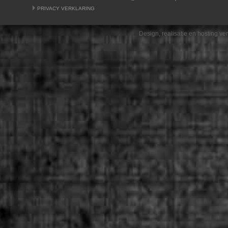
PRIVACY VERKLARING
Design, realisatie en hosting v