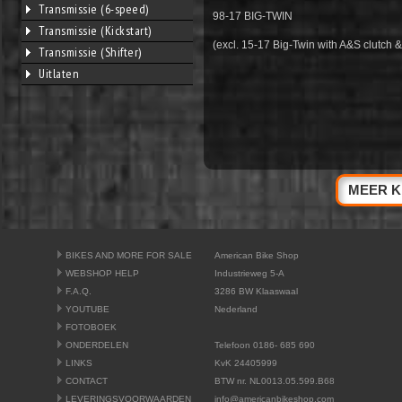
Transmissie (6-speed)
98-17 BIG-TWIN
Transmissie (Kickstart)
(excl. 15-17 Big-Twin with A&S clutch 
Transmissie (Shifter)
Uitlaten
MEER K
BIKES AND MORE FOR SALE
American Bike Shop
WEBSHOP HELP
Industrieweg 5-A
F.A.Q.
3286 BW Klaaswaal
YOUTUBE
Nederland
FOTOBOEK
ONDERDELEN
Telefoon 0186- 685 690
LINKS
KvK 24405999
CONTACT
BTW nr. NL0013.05.599.B68
LEVERINGSVOORWAARDEN
info@americanbikeshop.com