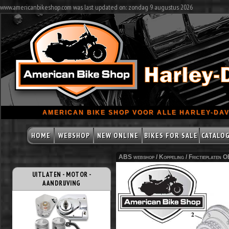
www.americanbikeshop.com was last updated on: zondag 9 augustus 2026
AMERICAN BIKE SHOP VOOR ALLE HARLEY-DAV
HOME
WEBSHOP
NEW ONLINE
BIKES FOR SALE
CATALO
ABS webshop /
Koppeling
/
Frictieplaten 
UITLATEN - MOTOR -
AANDRIJVING