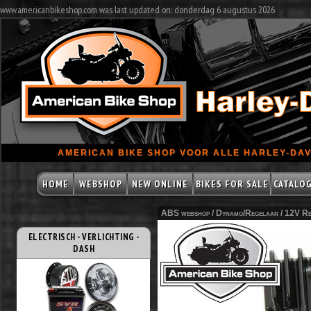
www.americanbikeshop.com was last updated on: donderdag 6 augustus 2026
AMERICAN BIKE SHOP VOOR ALLE HARLEY-DAV
HOME
WEBSHOP
NEW ONLINE
BIKES FOR SALE
CATALO
ABS webshop /
Dynamo/Regelaar
/
12V Re
ELECTRISCH - VERLICHTING -
DASH