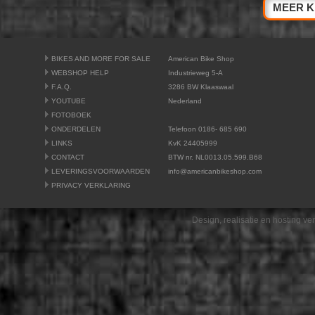
MEER K
BIKES AND MORE FOR SALE
American Bike Shop
WEBSHOP HELP
Industrieweg 5-A
F.A.Q.
3286 BW Klaaswaal
YOUTUBE
Nederland
FOTOBOEK
ONDERDELEN
Telefoon 0186- 685 690
LINKS
KvK 24405999
CONTACT
BTW nr. NL0013.05.599.B68
LEVERINGSVOORWAARDEN
info@americanbikeshop.com
PRIVACY VERKLARING
Design, realisatie en hosting v