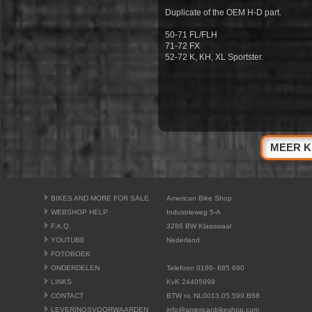
Duplicate of the OEM H-D part.
50-71 FL/FLH
71-72 FX
52-72 K, KH, XL Sportster.
MEER K
BIKES AND MORE FOR SALE
American Bike Shop
WEBSHOP HELP
Industrieweg 5-A
F.A.Q.
3286 BW Klaaswaal
YOUTUBE
Nederland
FOTOBOEK
ONDERDELEN
Telefoon 0186- 685 690
LINKS
KvK 24405999
CONTACT
BTW nr. NL0013.05.599.B68
LEVERINGSVOORWAARDEN
info@americanbikeshop.com