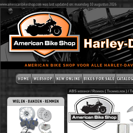
www.americanbikeshop.com was last updated on: maandag 10 augustus 2026
AMERICAN BIKE SHOP VOOR ALLE HARLEY-DAV
HOME
WEBSHOP
NEW ONLINE
BIKES FOR SALE
CATALO
ABS webshop /
Remmen ( Trommelrem )
/
T
WIELEN - BANDEN - REMMEN