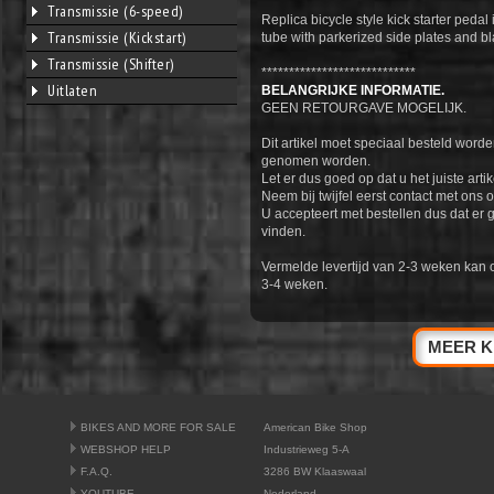
Transmissie (6-speed)
Replica bicycle style kick starter pedal
Transmissie (Kickstart)
tube with parkerized side plates and bl
Transmissie (Shifter)
****************************
Uitlaten
BELANGRIJKE INFORMATIE.
GEEN RETOURGAVE MOGELIJK.
Dit artikel moet speciaal besteld worde
genomen worden.
Let er dus goed op dat u het juiste artik
Neem bij twijfel eerst contact met ons o
U accepteert met bestellen dus dat er 
vinden.
Vermelde levertijd van 2-3 weken kan 
3-4 weken.
MEER K
BIKES AND MORE FOR SALE
American Bike Shop
WEBSHOP HELP
Industrieweg 5-A
F.A.Q.
3286 BW Klaaswaal
YOUTUBE
Nederland