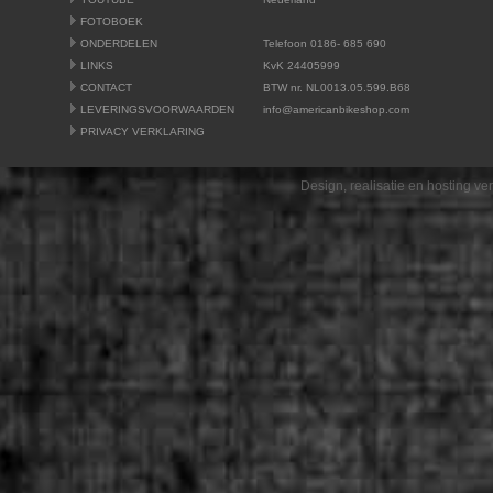
FOTOBOEK
ONDERDELEN
Telefoon 0186- 685 690
LINKS
KvK 24405999
CONTACT
BTW nr. NL0013.05.599.B68
LEVERINGSVOORWAARDEN
info@americanbikeshop.com
PRIVACY VERKLARING
Design, realisatie en hosting v