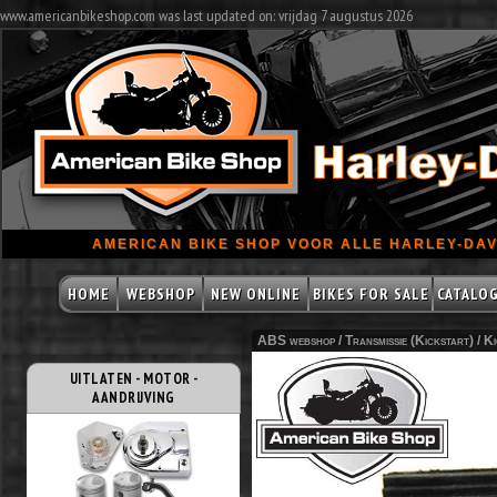
www.americanbikeshop.com was last updated on: vrijdag 7 augustus 2026
AMERICAN BIKE SHOP VOOR ALLE HARLEY-DAV
HOME
WEBSHOP
NEW ONLINE
BIKES FOR SALE
CATALO
ABS webshop /
Transmissie (Kickstart)
/
Ki
UITLATEN - MOTOR -
AANDRIJVING