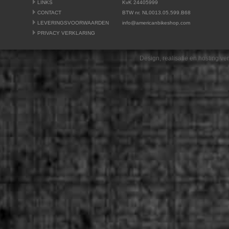
LINKS
KvK 24405999
CONTACT
BTW nr. NL0013.05.599.B68
LEVERINGSVOORWAARDEN
info@americanbikeshop.com
PRIVACY VERKLARING
Design, realisatie en hosting v