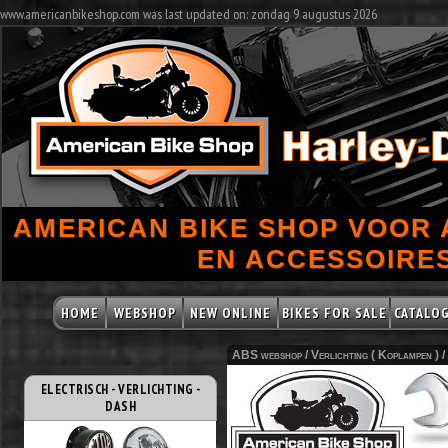
www.americanbikeshop.com was last updated on: zondag 9 augustus 2026
AMERICAN BIKE SHOP VOOR
EN ACCESSOIRES
HOME
WEBSHOP
NEW ONLINE
BIKES FOR SALE
CATALO
ABS webshop /
Verlichting ( Koplampen )
/
ELECTRISCH - VERLICHTING -
DASH