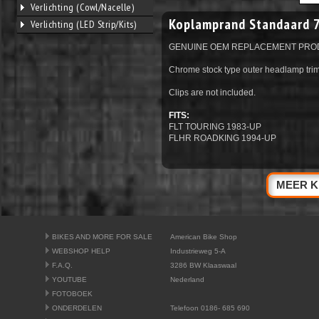
Verlichting (Cowl/Nacelle)
Koplamprand Standaard 7
Verlichting (LED Strip/Kits)
GENUINE OEM REPLACEMENT PRO
Chrome stock type outer headlamp trim 
Clips are not included.
FITS:
FLT TOURING 1983-UP
FLHR ROADKING 1994-UP
MEER K
BIKES AND MORE FOR SALE
American Bike Shop
WEBSHOP HELP
Industrieweg 5-A
F.A.Q.
3286 BW Klaaswaal
YOUTUBE
Nederland
FOTOBOEK
ONDERDELEN
Telefoon 0186- 685 690