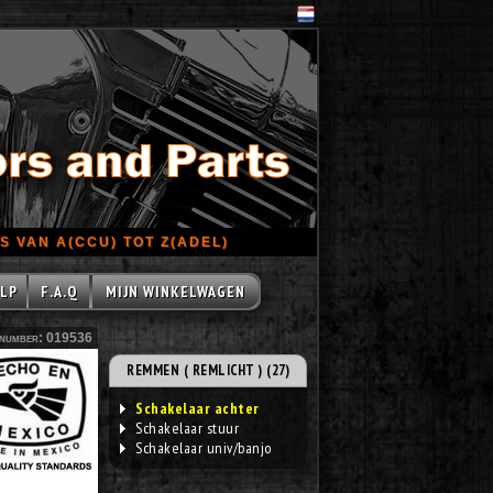
 VAN A(CCU) TOT Z(ADEL)
LP
F.A.Q
MIJN WINKELWAGEN
number: 019536
REMMEN ( REMLICHT ) (27)
Schakelaar achter
Schakelaar stuur
Schakelaar univ/banjo