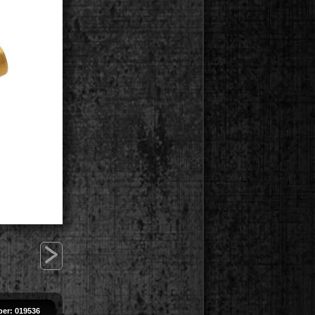
>
er: 019536