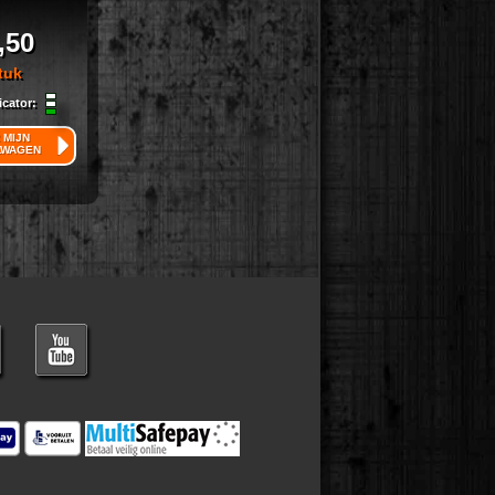
,50
tuk
icator:
 MIJN
LWAGEN