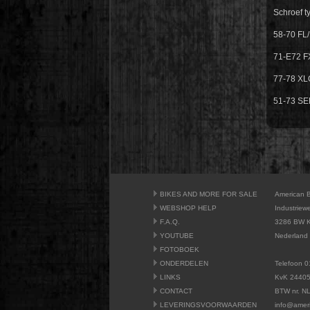
Schroef t
58-70 FL
71-E72 F
77-78 X
51-73 S
BIKES AND MORE FOR SALE
American 
WEBSHOP HELP
Industriew
F.A.Q.
3286 BW K
YOUTUBE
Nederland
FOTOBOEK
ONDERDELEN
Telefoon 0
LINKS
KvK 2440
CONTACT
BTW nr. N
LEVERINGSVOORWAARDEN
info@amer