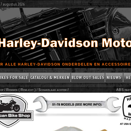
 7 augustus 2026
R ALLE HARLEY-DAVIDSON ONDERDELEN EN ACCESSOIRES
IKES FOR SALE
CATALOGI & MERKEN
BLOW OUT SALES
NIEUWS
HE
op /
Remmen ( Remlicht )
/
Schakelaar achter
/
ABS part