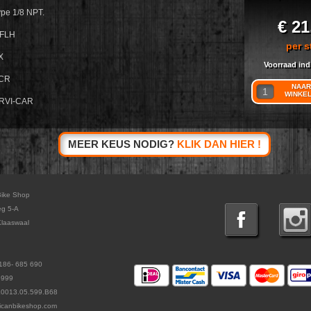
ype 1/8 NPT.
€ 21
/FLH
per s
X
Voorraad ind
LCR
NAAR
WINKE
ERVI-CAR
MEER KEUS NODIG?
KLIK DAN HIER !
Bike Shop
eg 5-A
laaswaal
186- 685 690
5999
L0013.05.599.B68
icanbikeshop.com