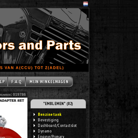
 VAN A(CCU) TOT Z(ADEL)
LP
F.A.Q
MIJN WINKELWAGEN
number: 019786
*EMBLEMEN* (82)
Benzinetank
Bevestiging
Dashboard/Contactslot
Dynamo
Engine/Primary