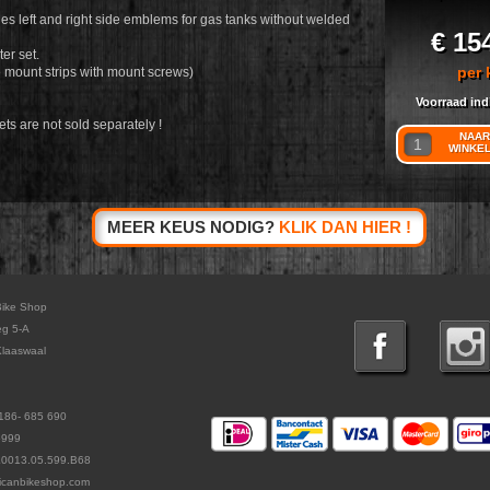
des left and right side emblems for gas tanks without welded
€ 15
ter set.
per 
 mount strips with mount screws)
Voorraad ind
ts are not sold separately !
NAAR
WINKE
MEER KEUS NODIG?
KLIK DAN HIER !
Bike Shop
eg 5-A
laaswaal
186- 685 690
5999
L0013.05.599.B68
icanbikeshop.com