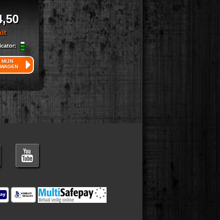
4,50
kit
icator:
 MIJN
LWAGEN