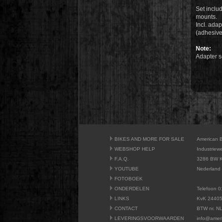
Set inclu
mounts.
Incl. adap
(adhesive
Note:
Adapter se
BIKES AND MORE FOR SALE
American 
WEBSHOP HELP
Industriew
F.A.Q.
3286 BW K
YOUTUBE
Nederland
FOTOBOEK
ONDERDELEN
Telefoon 0
LINKS
KvK 2440
CONTACT
BTW nr. N
LEVERINGSVOORWAARDEN
info@amer