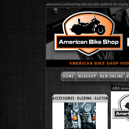
www.americanbikeshop.com was last updated on: vrijdag
AMERICAN BIKE SHOP VOO
HOME
WEBSHOP
NEW ONLINE
B
ABS websh
ACCESSOIRES - KLEDING - SLOTEN