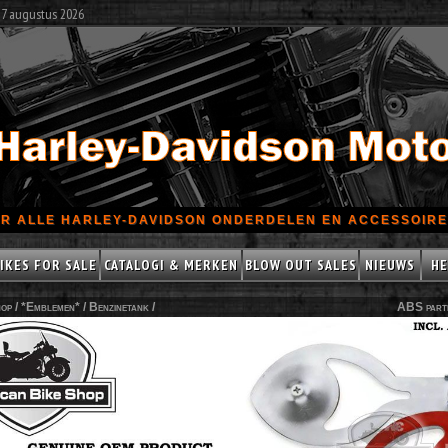
 7 augustus 2026
R ALLE HARLEY-DAVIDSON ONDERDELEN EN ACCESSOIRES
IKES FOR SALE
CATALOGI & MERKEN
BLOW OUT SALES
NIEUWS
HE
op /
*Emblemen*
/
Benzinetank
/
ABS part