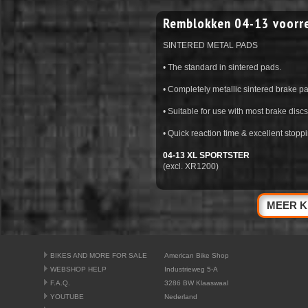
Remblokken 04-13 voorr
SINTERED METAL PADS
• The standard in sintered pads.
• Completely metallic sintered brake p
• Suitable for use with most brake discs
• Quick reaction time & excellent stop
04-13 XL SPORTSTER
(excl. XR1200)
MEER K
BIKES AND MORE FOR SALE
American Bike Shop
WEBSHOP HELP
Industrieweg 5-A
F.A.Q.
3286 BW Klaaswaal
YOUTUBE
Nederland