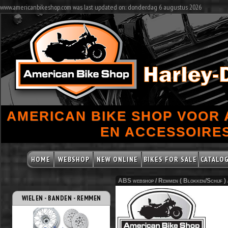
www.americanbikeshop.com was last updated on: donderdag 6 augustus 2026
AMERICAN BIKE SHOP VOOR
EN ACCESSOIRES
HOME
WEBSHOP
NEW ONLINE
BIKES FOR SALE
CATALO
ABS webshop /
Remmen ( Blokken/Schijf )
WIELEN - BANDEN - REMMEN