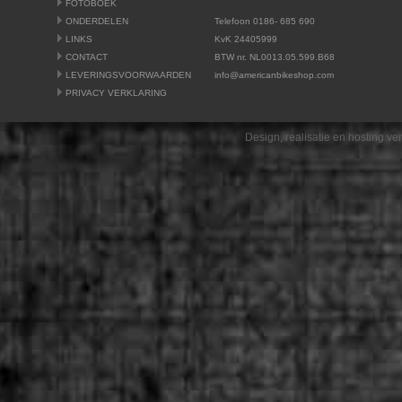
FOTOBOEK
ONDERDELEN
Telefoon 0186- 685 690
LINKS
KvK 24405999
CONTACT
BTW nr. NL0013.05.599.B68
LEVERINGSVOORWAARDEN
info@americanbikeshop.com
PRIVACY VERKLARING
Design, realisatie en hosting v