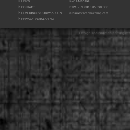
LINKS
KvK 24405999
CONTACT
BTW nr. NL0013.05.599.B68
LEVERINGSVOORWAARDEN
info@americanbikeshop.com
PRIVACY VERKLARING
Design, realisatie en hosting v