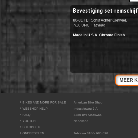
Bevestiging set remschijf
80-81 FLT Schijf Achter Gietwiel.
7/16 UNC Flathead.
Made in U.S.A. Chrome Finish
MEER K
BIKES AND MORE FOR SALE
American Bike Shop
WEBSHOP HELP
Industrieweg 5-A
F.A.Q.
3286 BW Klaaswaal
YOUTUBE
Nederland
FOTOBOEK
ONDERDELEN
Telefoon 0186- 685 690