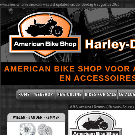
www.americanbikeshop.com was last updated on: donderdag 6 augustus 2026
AMERICAN BIKE SHOP VOOR
EN ACCESSOIRES
HOME
WEBSHOP
NEW ONLINE
BIKES FOR SALE
CATALO
ABS webshop /
Remmen ( Blokken/Schijf )
WIELEN - BANDEN - REMMEN