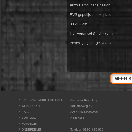
Army Camouflage design.
RVS gepolijste base plate.
38 x 32 cm.
Incl. veren set 3 inch (75 mm)
Bevestiging beugel voorkant.
MEER K
BIKES AND MORE FOR SALE
American Bike Shop
WEBSHOP HELP
Industrieweg 5-A
F.A.Q.
3286 BW Klaaswaal
YOUTUBE
Nederland
FOTOBOEK
ONDERDELEN
Telefoon 0186- 685 690