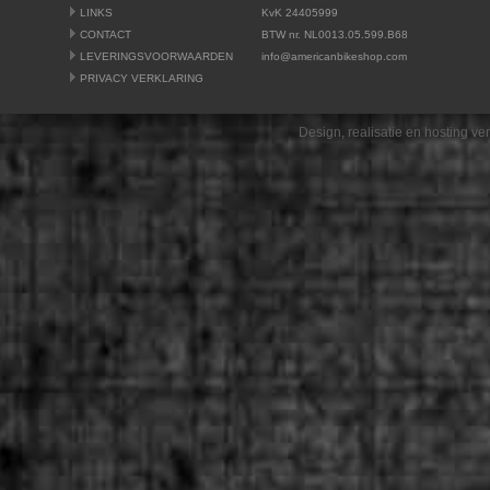
LINKS
KvK 24405999
CONTACT
BTW nr. NL0013.05.599.B68
LEVERINGSVOORWAARDEN
info@americanbikeshop.com
PRIVACY VERKLARING
Design, realisatie en hosting v