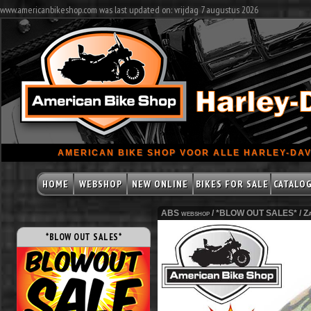
www.americanbikeshop.com was last updated on: vrijdag 7 augustus 2026
AMERICAN BIKE SHOP VOOR ALLE HARLEY-DAV
HOME
WEBSHOP
NEW ONLINE
BIKES FOR SALE
CATALO
ABS webshop /
*BLOW OUT SALES*
/
Z
*BLOW OUT SALES*