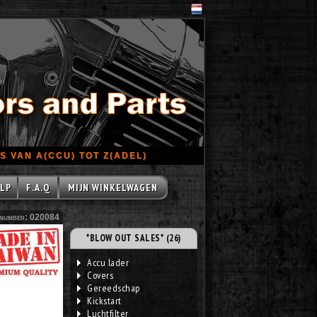
 VAN A(CCU) TOT Z(ADEL)
LP
F.A.Q
MIJN WINKELWAGEN
number: 020084
*BLOW OUT SALES* (26)
Accu lader
Covers
Gereedschap
Kickstart
Luchtfilter