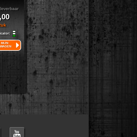
leverbaar
,00
tuk
icator:
 MIJN
LWAGEN