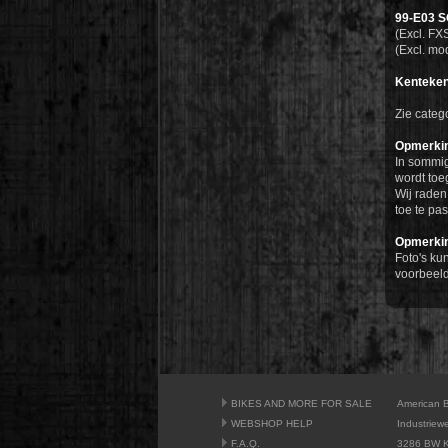
99-E03 
(Excl. FX
(Excl. mo
Kentekenp
Zie cate
Opmerki
In sommig
wordt toe
Wij rade
toe te pas
Opmerki
Foto's ku
voorbeeld
BIKES AND MORE FOR SALE
American 
WEBSHOP HELP
Industriew
F.A.Q.
3286 BW K