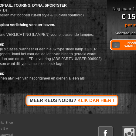
SOFTAIL, TOURING, DYNA, SPORTSTER
Nog maar 1 
STD)
€ 15
dellen met bobbed cut-off style & Ducktail spatbord)
per s
laat verlichting venster boven.
Voorraad ind
gorie VERLICHTING (LAMPEN) voor bijpassende lampjes.
NAAR
ng:
WINKE
e situaties, wanneer er een nieuw type steek lamp 32/3CP
gepast, komt het voor dat de lens van binnen geraakt wordt.
n dan aan om de LED uitvoering (ABS PARTNUMBER 006902)
sen want dit type lamp is een stuk lager.
ng:
nnen afwijken van het origineel en dienen alleen als
.
MEER KEUS NODIG?
KLIK DAN HIER !
Bike Shop
eg 5-A
laaswaal