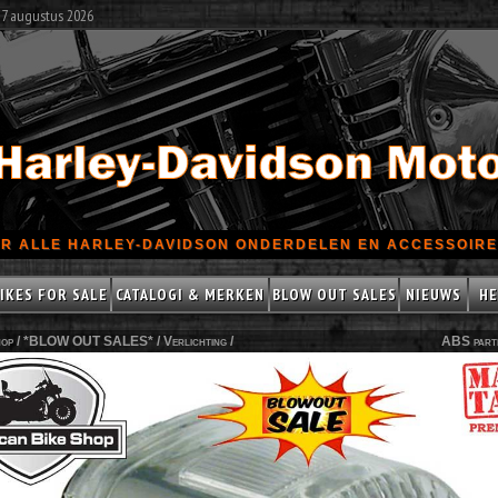
 7 augustus 2026
R ALLE HARLEY-DAVIDSON ONDERDELEN EN ACCESSOIRES
IKES FOR SALE
CATALOGI & MERKEN
BLOW OUT SALES
NIEUWS
HE
op /
*BLOW OUT SALES*
/
Verlichting
/
ABS part