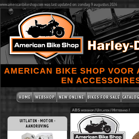
www.americanbikeshop.com was last updated on: zondag 9 augustus 2026
AMERICAN BIKE SHOP VOOR
EN ACCESSOIRES
HOME
WEBSHOP
NEW ONLINE
BIKES FOR SALE
CATALO
ABS webshop /
Uitlaten
/
Hitteband
/
UITLATEN - MOTOR -
AANDRIJVING