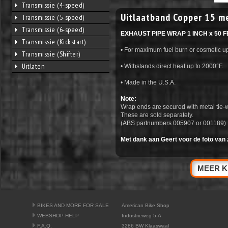
Transmissie (4-speed)
Uitlaatband Copper 15 m
Transmissie (5-speed)
Transmissie (6-speed)
EXHAUST PIPE WRAP 1 INCH x 50 F
Transmissie (Kickstart)
• For maximum fuel burn or cosmetic u
Transmissie (Shifter)
Uitlaten
• Withstands direct heat up to 2000°F.
• Made in the U.S.A.
Note:
Wrap ends are secured with metal tie-
These are sold separately.
(ABS partnumbers 005907 or 001189)
Met dank aan Geert voor de foto van z
MEER K
BIKES AND MORE FOR SALE
American Bike Shop
WEBSHOP HELP
Industrieweg 5-A
F.A.Q.
3286 BW Klaaswaal