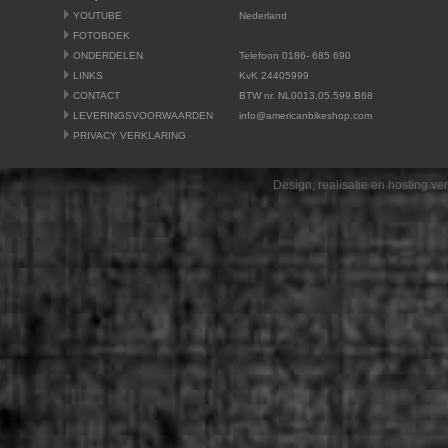
YOUTUBE
Nederland
FOTOBOEK
ONDERDELEN
Telefoon 0186- 685 690
LINKS
KvK 24405999
CONTACT
BTW nr. NL0013.05.599.B68
LEVERINGSVOORWAARDEN
info@americanbikeshop.com
PRIVACY VERKLARING
Design, realisatie en hosting v