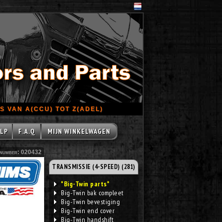
 VAN A(CCU) TOT Z(ADEL)
LP
F.A.Q
MIJN WINKELWAGEN
number: 020432
TRANSMISSIE (4-SPEED) (281)
*Big-Twin parts*
Big-Twin bak compleet
Big-Twin bevestiging
Big-Twin end cover
Big-Twin handshift