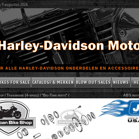
g 9 augustus 2026
R ALLE HARLEY-DAVIDSON ONDERDELEN EN ACCESSOIRES
IKES FOR SALE
CATALOGI & MERKEN
BLOW OUT SALES
NIEUWS
HE
op /
Transmissie (4-speed)
/
*Big-Twin parts*
/
ABS part