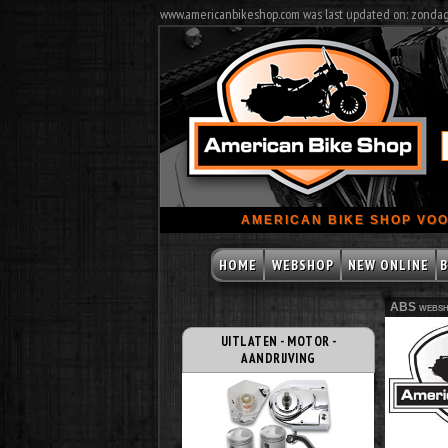
www.americanbikeshop.com was last updated on: zonda
AMERICAN BIKE SHOP VOO
HOME
WEBSHOP
NEW ONLINE
B
ABS websh
UITLATEN - MOTOR -
AANDRIJVING