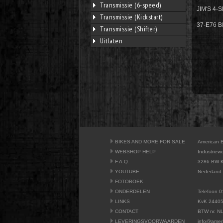
Transmissie (6-speed)
JIM'S 4
Transmissie (Kickstart)
37-E76 B
Transmissie (Shifter)
Uitlaten
BIKES AND MORE FOR SALE
American 
WEBSHOP HELP
Industriew
F.A.Q.
3286 BW K
YOUTUBE
Nederland
FOTOBOEK
ONDERDELEN
Telefoon 0
LINKS
KvK 2440
CONTACT
BTW nr. N
LEVERINGSVOORWAARDEN
info@amer