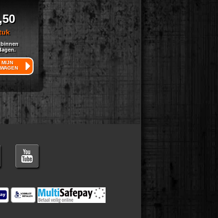
,50
tuk
 binnen
dagen.
 MIJN
LWAGEN