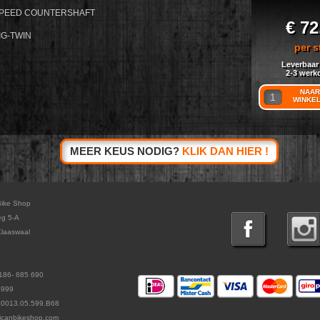
-SPEED COUNTERSHAFT
€ 72
IG-TWIN
per s
Leverbaar
2-3 werk
NAAR
WINKE
MEER KEUS NODIG?
KLIK DAN HIER !
Bike Shop
eg 5-A
laaswaal
186- 685 690
5999
L0013.05.599.B68
icanbikeshop.com