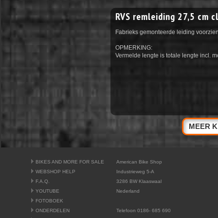
RVS remleiding 27,5 cm c
Fabrieks gemonteerde leiding voorzien
OPMERKING:
Vermelde lengte is totale lengte incl. 
MEER K
BIKES AND MORE FOR SALE
American Bike Shop
WEBSHOP HELP
Industrieweg 5-A
F.A.Q.
3286 BW Klaaswaal
YOUTUBE
Nederland
FOTOBOEK
ONDERDELEN
Telefoon 0186- 685 690