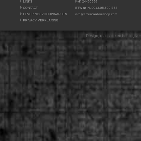
LINKS
KvK 24405999
CONTACT
BTW nr. NL0013.05.599.B68
LEVERINGSVOORWAARDEN
info@americanbikeshop.com
PRIVACY VERKLARING
Design, realisatie en hosting v