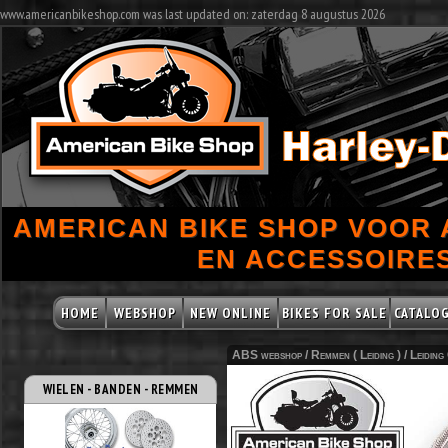
www.americanbikeshop.com was last updated on: zaterdag 8 augustus 2026
AMERICAN BIKE SHOP VOOR
EN ACCESSOIRES
HOME
WEBSHOP
NEW ONLINE
BIKES FOR SALE
CATALO
ABS webshop /
Remmen ( Leiding )
/
Leidin
WIELEN - BANDEN - REMMEN