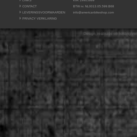
LINKS
KvK 24405999
CONTACT
BTW nr. NL0013.05.599.B68
LEVERINGSVOORWAARDEN
info@americanbikeshop.com
PRIVACY VERKLARING
Design, realisatie en hosting v