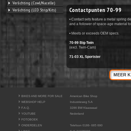
Verlichting (Cowl/Nacelle)
Contactpunten 70-99
Verlichting (LED Strip/Kits)
• Contact sets feature a metal spring de
and a follower of space-age material to
• Meets or exceeds OEM specs.
70-99 Big-Twin
(excl. Twin-Cam)
71-03 XL Sportster
MEER K
BIKES AND MORE FOR SALE
American Bike Shop
WEBSHOP HELP
Industrieweg 5-A
F.A.Q.
3286 BW Klaaswaal
YOUTUBE
Nederland
FOTOBOEK
ONDERDELEN
Telefoon 0186- 685 690