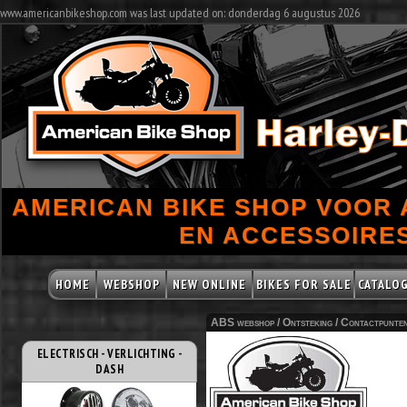
www.americanbikeshop.com was last updated on: donderdag 6 augustus 2026
AMERICAN BIKE SHOP VOOR
EN ACCESSOIRES
HOME
WEBSHOP
NEW ONLINE
BIKES FOR SALE
CATALO
ABS webshop /
Ontsteking
/
Contactpunte
ELECTRISCH - VERLICHTING -
DASH