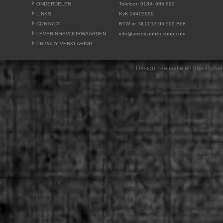
ONDERDELEN
Telefoon 0186- 685 690
LINKS
KvK 24405999
CONTACT
BTW nr. NL0013.05.599.B68
LEVERINGSVOORWAARDEN
info@americanbikeshop.com
PRIVACY VERKLARING
Design, realisatie en hosting v