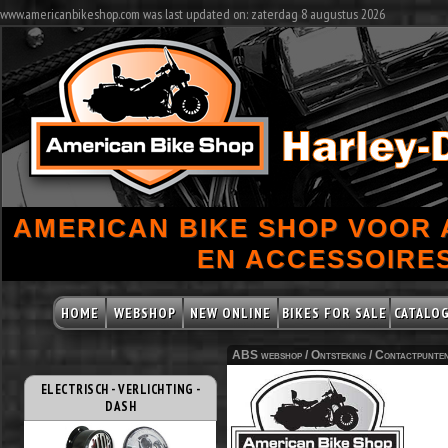
www.americanbikeshop.com was last updated on: zaterdag 8 augustus 2026
AMERICAN BIKE SHOP VOOR
EN ACCESSOIRES
HOME
WEBSHOP
NEW ONLINE
BIKES FOR SALE
CATALO
ABS webshop /
Ontsteking
/
Contactpunte
ELECTRISCH - VERLICHTING -
DASH