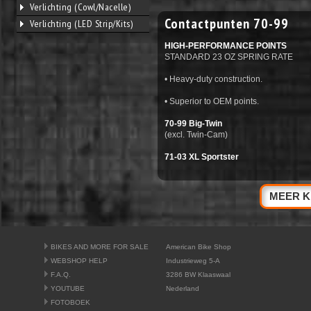
Verlichting (Cowl/Nacelle)
Contactpunten 70-99
Verlichting (LED Strip/Kits)
HIGH-PERFORMANCE POINTS
STANDARD 23 OZ SPRING RATE
• Heavy-duty construction.
• Superior to OEM points.
70-99 Big-Twin
(excl. Twin-Cam)
71-03 XL Sportster
MEER K
BIKES AND MORE FOR SALE
American Bike Shop
WEBSHOP HELP
Industrieweg 5-A
F.A.Q.
3286 BW Klaaswaal
YOUTUBE
Nederland
FOTOBOEK