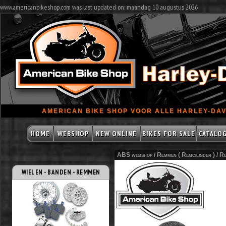
www.americanbikeshop.com was last updated on: maandag 10 augustus 2026
AMERICAN BIKE SHOP VOOR ALLE HARLEY-DAV
HOME
WEBSHOP
NEW ONLINE
BIKES FOR SALE
CATALO
ABS webshop /
Remmen ( Remcilinder )
/
Re
WIELEN - BANDEN - REMMEN