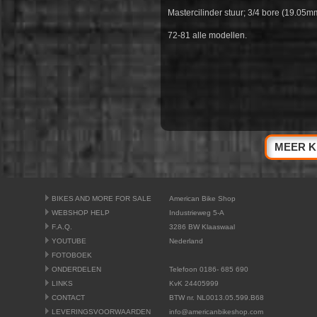
Mastercilinder stuur; 3/4 bore (19.05m
72-81 alle modellen.
MEER K
BIKES AND MORE FOR SALE
American Bike Shop
WEBSHOP HELP
Industrieweg 5-A
F.A.Q.
3286 BW Klaaswaal
YOUTUBE
Nederland
FOTOBOEK
ONDERDELEN
Telefoon 0186- 685 690
LINKS
KvK 24405999
CONTACT
BTW nr. NL0013.05.599.B68
LEVERINGSVOORWAARDEN
info@americanbikeshop.com