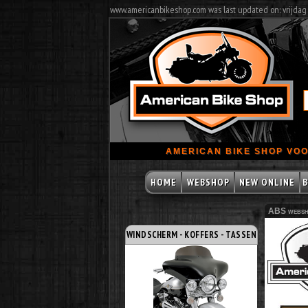
www.americanbikeshop.com was last updated on: vrijdag
AMERICAN BIKE SHOP VOO
HOME
WEBSHOP
NEW ONLINE
B
ABS websh
WINDSCHERM - KOFFERS - TASSEN