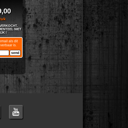
9,00
tuk
TVERKOCHT.
ENTEEL NIET
JK !
mail als dit
everbaar is.