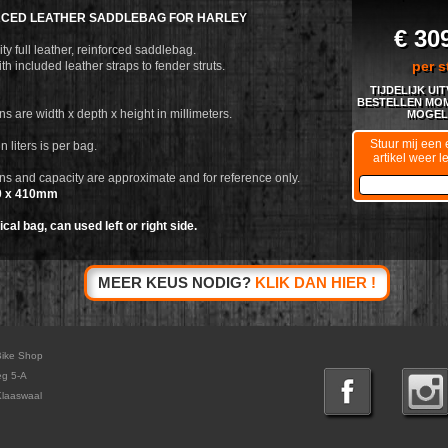
RCED LEATHER SADDLEBAG FOR HARLEY
€ 30
ty full leather, reinforced saddlebag.
per s
h included leather straps to fender struts.
TIJDELIJK UI
BESTELLEN MOM
s are width x depth x height in millimeters.
MOGELI
Stuur mij een e
n liters is per bag.
artikel weer l
s and capacity are approximate and for reference only.
0 x 410mm
al bag, can used left or right side.
MEER KEUS NODIG?
KLIK DAN HIER !
Bike Shop
eg 5-A
laaswaal