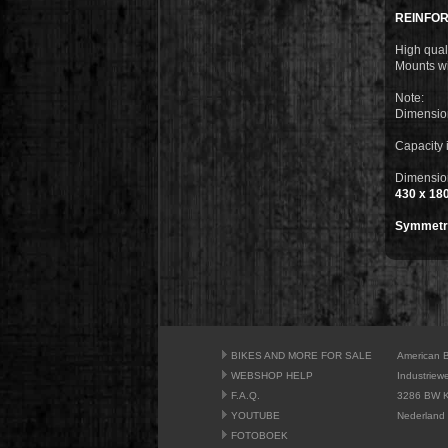
REINFO
High quali
Mounts wit
Note:
Dimension
Capacity i
Dimension
430 x 18
Symmetric
BIKES AND MORE FOR SALE
American 
WEBSHOP HELP
Industriew
F.A.Q.
3286 BW K
YOUTUBE
Nederland
FOTOBOEK