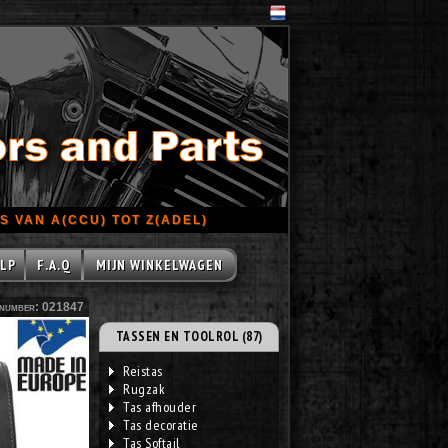
 VAN A(CCU) TOT Z(ADEL)
LP
F.A.Q
MIJN WINKELWAGEN
number: 021847
TASSEN EN TOOLROL (87)
Reistas
Rugzak
Tas afhouder
Tas decoratie
Tas Softail