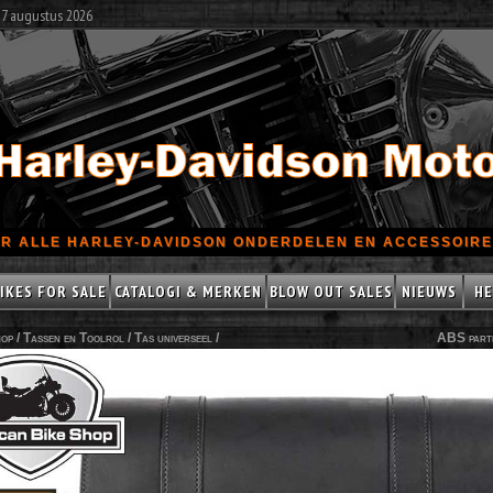
 7 augustus 2026
R ALLE HARLEY-DAVIDSON ONDERDELEN EN ACCESSOIRES
IKES FOR SALE
CATALOGI & MERKEN
BLOW OUT SALES
NIEUWS
HE
op /
Tassen en Toolrol
/
Tas universeel
/
ABS part