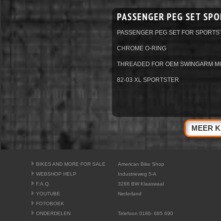
PASSENGER PEG SET SP
PASSENGER PEG SET FOR SPORTS
CHROME O-RING
THREADED FOR OEM SWINGARM M
82-03 XL SPORTSTER
MEER K
BIKES AND MORE FOR SALE
American Bike Shop
WEBSHOP HELP
Industrieweg 5-A
F.A.Q.
3286 BW Klaaswaal
YOUTUBE
Nederland
FOTOBOEK
ONDERDELEN
Telefoon 0186- 685 690