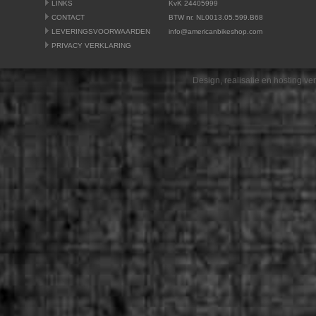
LINKS
KvK 24405999
CONTACT
BTW nr. NL0013.05.599.B68
LEVERINGSVOORWAARDEN
info@americanbikeshop.com
PRIVACY VERKLARING
Design, realisatie en hosting v