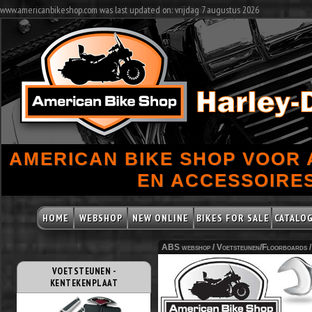
www.americanbikeshop.com was last updated on: vrijdag 7 augustus 2026
AMERICAN BIKE SHOP VOOR
EN ACCESSOIRES
HOME
WEBSHOP
NEW ONLINE
BIKES FOR SALE
CATALO
ABS webshop /
Voetsteunen/Floorboards
VOETSTEUNEN -
KENTEKENPLAAT