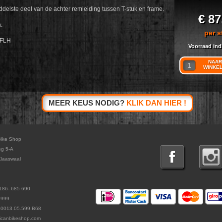
ddelste deel van de achter remleiding tussen T-stuk en frame.
€ 87
h.
per s
/FLH
Voorraad ind
NAAR
WINKE
MEER KEUS NODIG?
KLIK DAN HIER !
Bike Shop
eg 5-A
laaswaal
186- 685 690
5999
L0013.05.599.B68
icanbikeshop.com