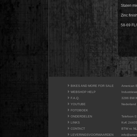
Stalen mi
Zinc finis
58-69 FL
BIKES AND MORE FOR SALE
American 
WEBSHOP HELP
Industriew
F.A.Q.
3286 BW K
YOUTUBE
Nederland
FOTOBOEK
ONDERDELEN
Telefoon 0
LINKS
KvK 2440
CONTACT
BTW nr. N
LEVERINGSVOORWAARDEN
info@amer