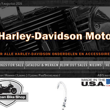
g 9 augustus 2026
R ALLE HARLEY-DAVIDSON ONDERDELEN EN ACCESSOIRES
IKES FOR SALE
CATALOGI & MERKEN
BLOW OUT SALES
NIEUWS
HE
op /
Remmen ( Leiding )
/
Leiding Pan/Shovelhead
/
ABS part