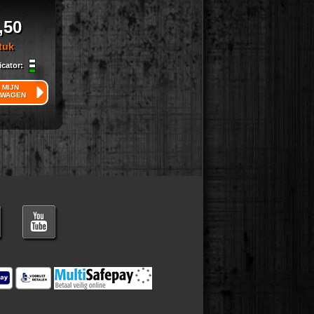
,50
tuk
icator:
 MIJN
LWAGEN