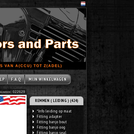
 VAN A(CCU) TOT Z(ADEL)
LP
F.A.Q
MIJN WINKELWAGEN
number: 022629
REMMEN ( LEIDING ) (424)
*Info leiding op maat
Fitting adapter
Fitting banjo bout
Fitting banjo oog
Fitting banjo seal