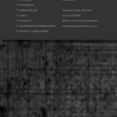
FOTOBOEK
ONDERDELEN
Telefoon 0186- 685 690
LINKS
KvK 24405999
CONTACT
BTW nr. NL0013.05.599.B68
LEVERINGSVOORWAARDEN
info@americanbikeshop.com
PRIVACY VERKLARING
Design, realisatie en hosting v