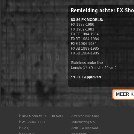
Remleiding achter FX Sh
83-86 FX MODELS:
FX 1983-1986
FX 1982-1983
FXEF 1984-1984
FXRT 1984-1984
FXE 1984-1984
FXSB 1983-1985
FXSB 1984-1985
Stainless brake line.
Lengte 17-3/8 inch ( 44 cm )
**D.O.T Approved
MEER K
BIKES AND MORE FOR SALE
American Bike Shop
WEBSHOP HELP
Industrieweg 5-A
F.A.Q.
3286 BW Klaaswaal
YOUTUBE
Nederland