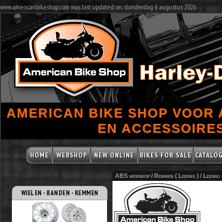
www.americanbikeshop.com was last updated on: donderdag 6 augustus 2026
AMERICAN BIKE SHOP VOOR
EN ACCESSOIRES
HOME
WEBSHOP
NEW ONLINE
BIKES FOR SALE
CATALO
ABS webshop /
Remmen ( Leiding )
/
Leiding
WIELEN - BANDEN - REMMEN