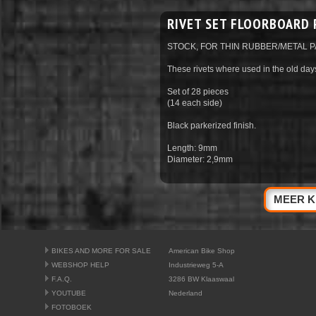
RIVET SET FLOORBOARD 
STOCK, FOR THIN RUBBER/METAL 
These rivets where used in the old day
Set of 28 pieces
(14 each side)
Black parkerized finish.
Length: 9mm
Diameter: 2,9mm
MEER K
BIKES AND MORE FOR SALE
American Bike Shop
WEBSHOP HELP
Industrieweg 5-A
F.A.Q.
3286 BW Klaaswaal
YOUTUBE
Nederland
FOTOBOEK