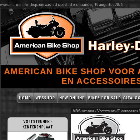
www.americanbikeshop.com was last updated on: maandag 10 augustus 2026
AMERICAN BIKE SHOP VOOR
EN ACCESSOIRES
HOME
WEBSHOP
NEW ONLINE
BIKES FOR SALE
CATALO
ABS webshop /
Voetsteunen/Floorboards
VOETSTEUNEN -
KENTEKENPLAAT