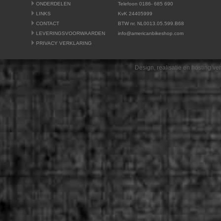
ONDERDELEN
Telefoon 0186- 685 690
LINKS
KvK 24405999
CONTACT
BTW nr. NL0013.05.599.B68
LEVERINGSVOORWAARDEN
info@americanbikeshop.com
PRIVACY VERKLARING
Design, realisatie en hosting v