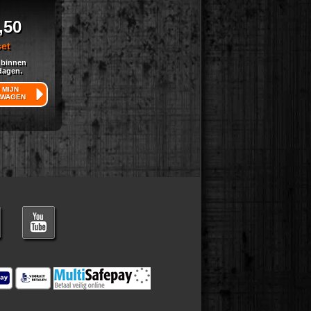
,50
set
 binnen
dagen.
 MIJN
LWAGEN