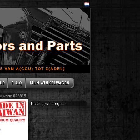
 VAN A(CCU) TOT Z(ADEL)
LP
F.A.Q
MIJN WINKELWAGEN
number: 023815
Loading subcategorie...