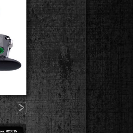
>
er: 023815