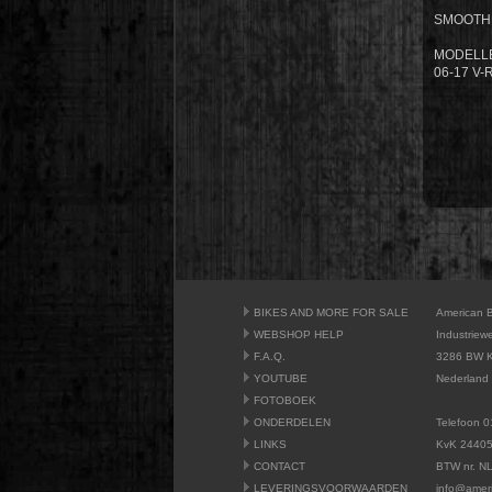
SMOOTH 
MODELLE
06-17 V
BIKES AND MORE FOR SALE
American 
WEBSHOP HELP
Industriew
F.A.Q.
3286 BW K
YOUTUBE
Nederland
FOTOBOEK
ONDERDELEN
Telefoon 0
LINKS
KvK 2440
CONTACT
BTW nr. N
LEVERINGSVOORWAARDEN
info@amer