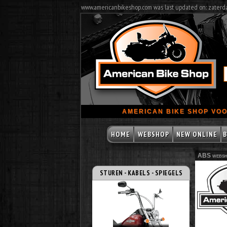
www.americanbikeshop.com was last updated on: zaterd
AMERICAN BIKE SHOP VOO
HOME
WEBSHOP
NEW ONLINE
B
ABS websh
STUREN - KABELS - SPIEGELS