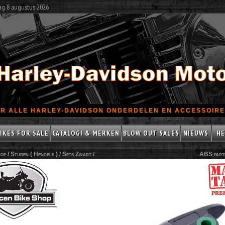
ag 8 augustus 2026
R ALLE HARLEY-DAVIDSON ONDERDELEN EN ACCESSOIRES
IKES FOR SALE
CATALOGI & MERKEN
BLOW OUT SALES
NIEUWS
HE
op /
Sturen ( Hendels )
/
Sets Zwart
/
ABS part