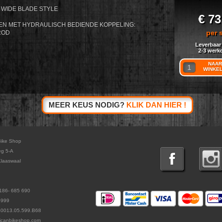
WIDE BLADE STYLE
€ 73
N MET HYDRAULISCH BEDIENDE KOPPELING:
per 
-ROD
Leverbaar
2-3 werk
NAAR
WINKE
MEER KEUS NODIG?
KLIK DAN HIER !
Bike Shop
eg 5-A
laaswaal
186- 685 690
5999
L0013.05.599.B68
icanbikeshop.com