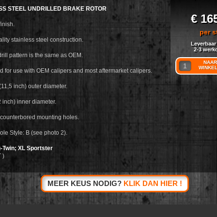
SS STEEL UNDRILLED BRAKE ROTOR
€ 16
inish.
per s
lity stainless steel construction.
Leverbaar
2-3 werk
drill pattern is the same as OEM.
NAAR
WINKE
d for use with OEM calipers and most aftermarket calipers.
11,5 inch) outer diameter.
 inch) inner diameter.
h counterbored mounting holes.
ole Style: B (see photo 2).
-Twin; XL Sportster
 )
MEER KEUS NODIG?
KLIK DAN HIER !