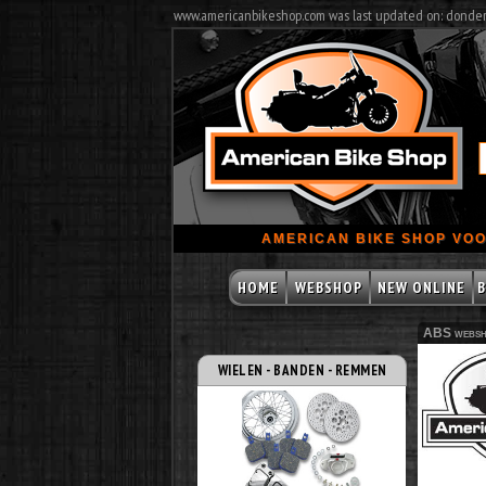
www.americanbikeshop.com was last updated on: donde
AMERICAN BIKE SHOP VOO
HOME
WEBSHOP
NEW ONLINE
B
ABS websh
WIELEN - BANDEN - REMMEN