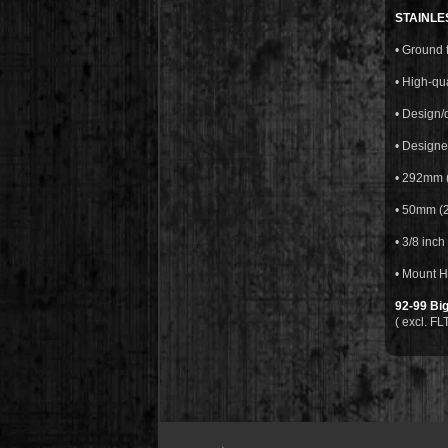
STAINLE
• Ground f
• High-qua
• Design/
• Designe
• 292mm (
• 50mm (2
• 3/8 inc
• Mount H
92-99 Big
( excl. FLT