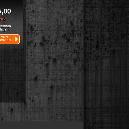
5,00
tuk
 binnen
dagen.
 MIJN
LWAGEN