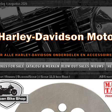
rdag 6 augustus 2026
R ALLE HARLEY-DAVIDSON ONDERDELEN EN ACCESSOIRES
IKES FOR SALE
CATALOGI & MERKEN
BLOW OUT SALES
NIEUWS
HE
op /
Remmen ( Blokken/Schijf )
/
Schijf 11,5 Inch Rear
/
ABS part