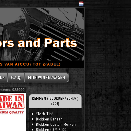
 VAN A(CCU) TOT Z(ADEL)
LP
F.A.Q
MIJN WINKELWAGEN
number: 023990
REMMEN ( BLOKKEN/SCHIJF )
(203)
*Tech-Tip*
Blokken Banaan
Blokken Custom Merken
Blokken OEM 2000-up