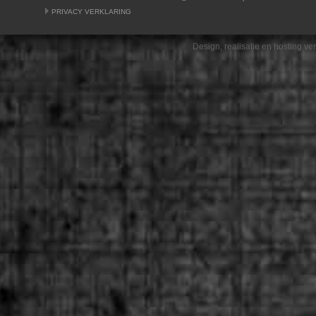
PRIVACY VERKLARING
Design, realisatie en hosting v