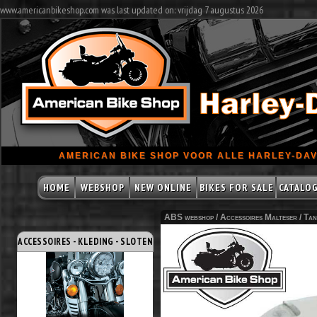
www.americanbikeshop.com was last updated on: vrijdag 7 augustus 2026
AMERICAN BIKE SHOP VOOR ALLE HARLEY-DAV
HOME
WEBSHOP
NEW ONLINE
BIKES FOR SALE
CATALO
ABS webshop /
Accessoires Malteser
/
Tan
ACCESSOIRES - KLEDING - SLOTEN