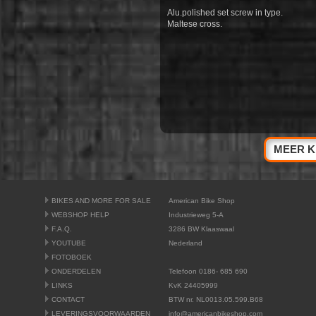
Alu.polished set screw in type.
Maltese cross.
MEER K
BIKES AND MORE FOR SALE
American Bike Shop
WEBSHOP HELP
Industrieweg 5-A
F.A.Q.
3286 BW Klaaswaal
YOUTUBE
Nederland
FOTOBOEK
ONDERDELEN
Telefoon 0186- 685 690
LINKS
KvK 24405999
CONTACT
BTW nr. NL0013.05.599.B68
LEVERINGSVOORWAARDEN
info@americanbikeshop.com